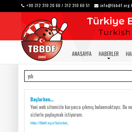
+90 312 310 20 60 / 312 310 60 51
info@tbbdf.org.
ANASAYFA
HABERLER
HA
Başlarken...
Yeni web sitemizle karşınıza çıkmış bulunmaktayız. Bu ves
sizlerle paylaşmak istiyorum.
https://tbbdf.org.tr/balarken_