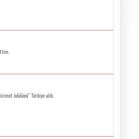
ttim.
hizmet ödülünü" Türkiye aldı.