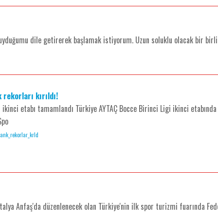
duğumu dile getirerek başlamak istiyorum. Uzun soluklu olacak bir birlik
rekorları kırıldı!
i ikinci etabı tamamlandı Türkiye AYTAÇ Bocce Birinci Ligi ikinci etabınd
Spo
etank_rekorlar_krld
talya Anfaş'da düzenlenecek olan Türkiye'nin ilk spor turizmi fuarında Fe