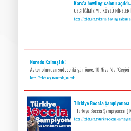
Kars'a bowling salonu açıldı..
GEÇTİĞİMİZ YIL KÖYLÜ NİNELER
https://tbbdf.org.tr/karsa_bowling_salonu_a
Nerede Kalmıştık!
Asker olmadan sadece iki gün önce, 10 Nisan'da, 'Geçici B
https://tbbdf.org.tr/nerede_kalmtk
Türkiye Boccia Şampiyonası
Türkiye Boccia Şampiyonası ( K
https://tbbdf.org.tr/turkiye-boccia-sampiy