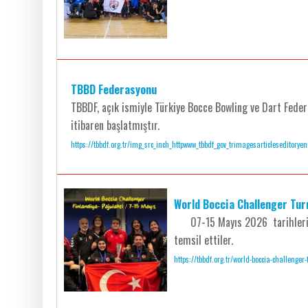
TBBD Federasyonu
TBBDF, açık ismiyle Türkiye Bocce Bowling ve Dart Fed
itibaren başlatmıştır.
https://tbbdf.org.tr/img_src_inch_httpwww_tbbdf_gov_trimagesarticleseditorye
World Boccia Challenger Tur
07-15 Mayıs 2026 tarihleri ara
temsil ettiler.
https://tbbdf.org.tr/world-boccia-challenge