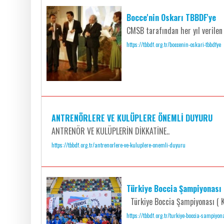
Bocce'nin Oskarı TBBDF'ye
CMSB tarafından her yıl verilen 
https://tbbdf.org.tr/boccenin-oskari-tbbdfye
ANTRENÖRLERE VE KULÜPLERE ÖNEMLİ DUYURU
ANTRENÖR VE KULÜPLERİN DİKKATİNE..
https://tbbdf.org.tr/antrenorlere-ve-kuluplere-onemli-duyuru
Türkiye Boccia Şampiyonası
Türkiye Boccia Şampiyonası ( K
https://tbbdf.org.tr/turkiye-boccia-sampiyo