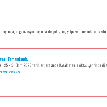
yonası, organizasyon başarısı ile çok geniş yelpazede insanların takdiri
uvası Tamamlandı.
ı, 25 - 31 Ekim 2025 tarihleri arasında Kazakistan'ın Aktau şehrinde düz
turnuvasi-tamamlandi-