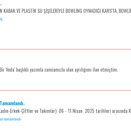
.
İN KABAK VE PLASTİK SU ŞİŞELERİYLE BOWLİNG OYNADIĞI KARS'TA, BOW
ld_
ir Veda' başlıklı yazımla camiamızla olan ayrılığımı ilan etmiştim.
 Tamamlandı.
adın-Erkek-Çiftler ve Takımlar) 06 - 11 Nisan 2025 tarihleri arasında K
onasi-tamamlandi-