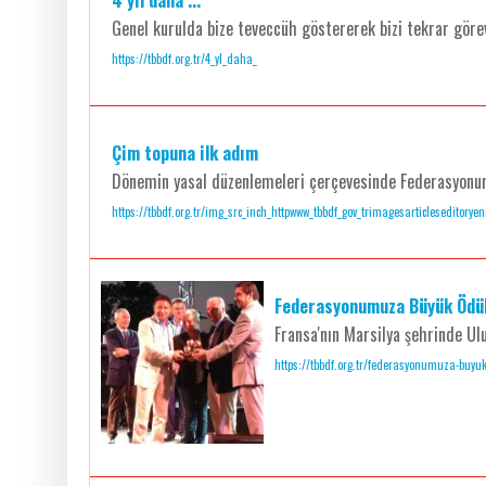
4 yıl daha ...
Genel kurulda bize teveccüh göstererek bizi tekrar gör
https://tbbdf.org.tr/4_yl_daha_
Çim topuna ilk adım
Dönemin yasal düzenlemeleri çerçevesinde Federasyonumu
https://tbbdf.org.tr/img_src_inch_httpwww_tbbdf_gov_trimagesarticleseditory
Federasyonumuza Büyük Ödü
Fransa'nın Marsilya şehrinde Ul
https://tbbdf.org.tr/federasyonumuza-buyu