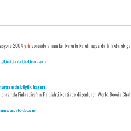
erasyonu 2004
yılı
sonunda alınan bir kararla kurulmuşsa da fiili olarak 
ni_gif_inch_border0_bbd_federasyonu
nuvasında büyük başarı.
sında Finlandiya’nın Pajulahti kentinde düzenlenen World Boccia Challe
r-turnuvasinda-buyuk-basari-