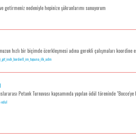
eve getirmeniz nedeniyle hepinize şükranlarımı sunuyorum
zun hızlı bir biçimde özerkleşmesi adına gerekli çalışmaları koordine e
eni_gif_inch_border0_im_topuna_ilk_adm
l
uslararası Petank Turnuvası kapsamında yapılan ödül töreninde "Bocce'ye 
k-odul