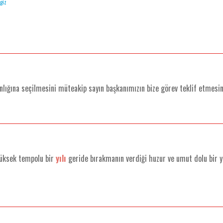
giz
nlığına seçilmesini müteakip sayın başkanımızın bize görev teklif etmesi
yüksek tempolu bir
yılı
geride bırakmanın verdiği huzur ve umut dolu bir y