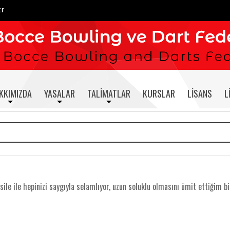
tr
KKIMIZDA
YASALAR
TALIMATLAR
KURSLAR
LISANS
L
ile ile hepinizi saygıyla selamlıyor, uzun soluklu olmasını ümit ettiğim b