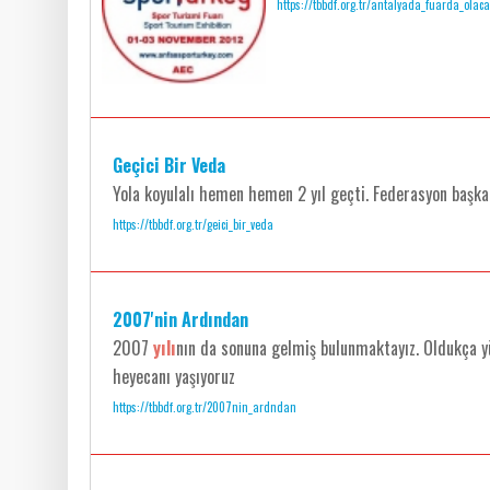
https://tbbdf.org.tr/antalyada_fuarda_olaca
Geçici Bir Veda
Yola koyulalı hemen hemen 2 yıl geçti. Federasyon başka
https://tbbdf.org.tr/geici_bir_veda
2007'nin Ardından
2007
yılı
nın da sonuna gelmiş bulunmaktayız. Oldukça 
heyecanı yaşıyoruz
https://tbbdf.org.tr/2007nin_ardndan