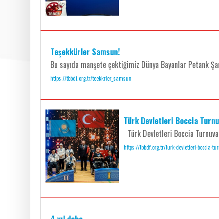
Teşekkürler Samsun!
Bu sayıda manşete çektiğimiz Dünya Bayanlar Petank Şampi
https://tbbdf.org.tr/teekkrler_samsun
Türk Devletleri Boccia Turn
Türk Devletleri Boccia Turnuvas
https://tbbdf.org.tr/turk-devletleri-boccia-