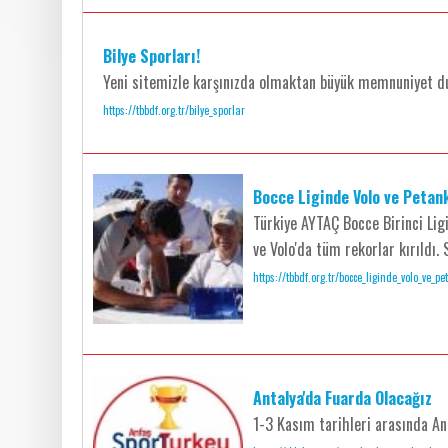
Bilye Sporları!
Yeni sitemizle karşınızda olmaktan büyük memnuniyet duy
https://tbbdf.org.tr/bilye_sporlar
Bocce Liginde Volo ve Petank 
Türkiye AYTAÇ Bocce Birinci Lig
ve Volo'da tüm rekorlar kırıldı. 
https://tbbdf.org.tr/bocce_liginde_volo_ve_p
Antalya'da Fuarda Olacağız
1-3 Kasım tarihleri arasında An