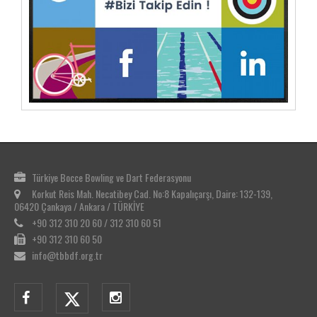
Türkiye Bocce Bowling ve Dart Federasyonu
Korkut Reis Mah. Necatibey Cad. No:8 Kapalıçarşı, Daire: 132-139,
06420 Çankaya / Ankara / TÜRKİYE
+90 312 310 20 60 / 312 310 60 51
+90 312 310 60 50
info@tbbdf.org.tr