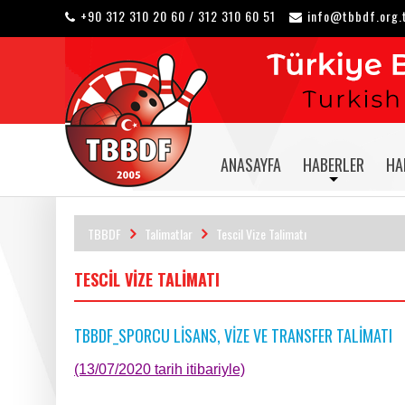
+90 312 310 20 60 / 312 310 60 51
info@tbbdf.org.
ANASAYFA
HABERLER
HA
TBBDF
Talimatlar
Tescil Vize Talimatı
TESCIL VIZE TALIMATI
TBBDF_SPORCU LİSANS, VİZE VE TRANSFER TALİMATI
(13/07/2020 tarih itibariyle)