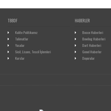
TBBDF
HABERLER
Kalite Politikamız
Bocce Haberleri
Talimatlar
Bowling Haberleri
Yasalar
Dart Haberleri
Sicil, Lisans, Tescil İşlemleri
Genel Haberler
Kurslar
Duyurular