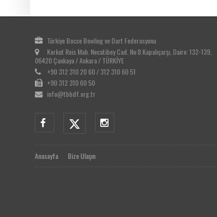
Türkiye Bocce Bowling ve Dart Federasyonu
Korkut Reis Mah. Necatibey Cad. No:8 Kapalıçarşı, Daire: 132-139,
06420 Çankaya / Ankara / TÜRKİYE
+90 312 310 20 60 / 312 310 60 51
+90 312 310 60 50
info@tbbdf.org.tr
Anasayfa
Bize Ulaşın