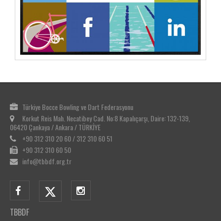
Türkiye Bocce Bowling ve Dart Federasyonu
Korkut Reis Mah. Necatibey Cad. No:8 Kapalıçarşı, Daire: 132-139,
06420 Çankaya / Ankara / TÜRKİYE
+90 312 310 20 60 / 312 310 60 51
+90 312 310 60 50
info@tbbdf.org.tr
TBBDF