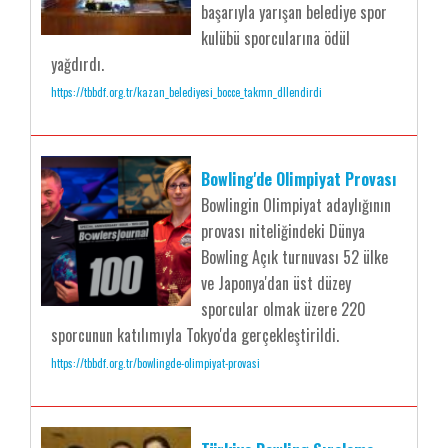
başarıyla yarışan belediye spor
kulübü sporcularına ödül
yağdırdı.
https://tbbdf.org.tr/kazan_belediyesi_bocce_takmn_dllendirdi
Bowling'de Olimpiyat Provası
Bowlingin Olimpiyat adaylığının
provası niteliğindeki Dünya
Bowling Açık turnuvası 52 ülke
ve Japonya'dan üst düzey
sporcular olmak üzere 220
sporcunun katılımıyla Tokyo'da gerçekleştirildi.
https://tbbdf.org.tr/bowlingde-olimpiyat-provasi