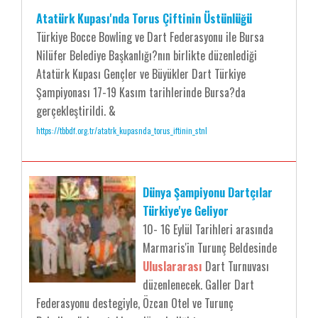
Atatürk Kupası'nda Torus Çiftinin Üstünlüğü
Türkiye Bocce Bowling ve Dart Federasyonu ile Bursa
Nilüfer Belediye Başkanlığı?nın birlikte düzenlediği
Atatürk Kupası Gençler ve Büyükler Dart Türkiye
Şampiyonası 17-19 Kasım tarihlerinde Bursa?da
gerçekleştirildi. &
https://tbbdf.org.tr/atatrk_kupasnda_torus_iftinin_stnl
Dünya Şampiyonu Dartçılar
Türkiye'ye Geliyor
10- 16 Eylül Tarihleri arasında
Marmaris'in Turunç Beldesinde
Uluslararası
Dart Turnuvası
düzenlenecek. Galler Dart
Federasyonu destegiyle, Özcan Otel ve Turunç