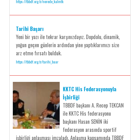
https://tbbdf.org.tr/nerede_kalmtk
Tarihi Başarı
Yeni bir yazı ile tekrar karşınızdayız. Dopdolu, dinamik,
yoğun geçen günlerin ardından yine yaptıklarımızı size
arz etme fırsatı bulduk.
https://tbbdf.org.tr/tarihi_baar
KKTC His Federasyonuyla
İşbirliği
TBBDF başkanı A. Recep TEKCAN
ile KKTC His federasyonu
başkanı Hasan SENİN iki
federasyon arasında sportif
işbirliği anlaşması imzaladı. Anlaşma kapsamında TBBDF