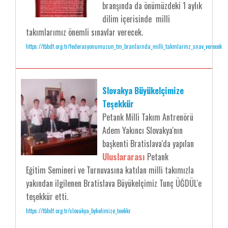
branşında da önümüzdeki 1 aylık
dilim içerisinde milli
takımlarımız önemli sınavlar verecek.
https://tbbdf.org.tr/federasyonumuzun_tm_branlarnda_milli_takmlarmz_snav_verecek
Slovakya Büyükelçimize
Teşekkür
Petank Milli Takım Antrenörü
Adem Yakıncı Slovakya'nın
başkenti Bratislava'da yapılan
Uluslararası
Petank
Eğitim Semineri ve Turnuvasına katılan milli takımızla
yakından ilgilenen Bratislava Büyükelçimiz Tunç ÜĞDÜL'e
teşekkür etti.
https://tbbdf.org.tr/slovakya_bykelimize_teekkr