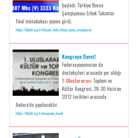
başladı. Türkiye Bocce
Şampiyonası Erkek Takımlar
final müsabakası yayına girdi.
https://tbbdf.org.tr/trkspor_tvde_trkiye_bocce_ampiyonas
Kongreye Davet!
Federasyonumuzun da
destekçileri arasında yer aldığı
1.
Uluslararası
Toplum ve
Kültür Kongresi, 28-30 Haziran
2012 tarihleri arasında
Ankara'da yapılacaktır.
https://tbbdf.org.tr/kongreye_davet