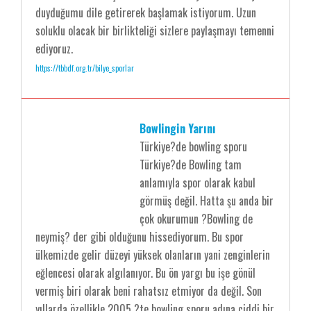
duyduğumu dile getirerek başlamak istiyorum. Uzun
soluklu olacak bir birlikteliği sizlere paylaşmayı temenni
ediyoruz.
https://tbbdf.org.tr/bilye_sporlar
Bowlingin Yarını
Türkiye?de bowling sporu
Türkiye?de Bowling tam
anlamıyla spor olarak kabul
görmüş değil. Hatta şu anda bir
çok okurumun ?Bowling de
neymiş? der gibi olduğunu hissediyorum. Bu spor
ülkemizde gelir düzeyi yüksek olanların yani zenginlerin
eğlencesi olarak algılanıyor. Bu ön yargı bu işe gönül
vermiş biri olarak beni rahatsız etmiyor da değil. Son
yıllarda özellikle 2005 ?te bowling sporu adına ciddi bir