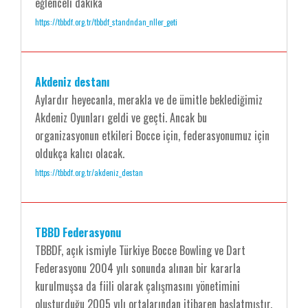
eğlenceli dakika
https://tbbdf.org.tr/tbbdf_standndan_nller_geti
Akdeniz destanı
Aylardır heyecanla, merakla ve de ümitle beklediğimiz
Akdeniz Oyunları geldi ve geçti. Ancak bu
organizasyonun etkileri Bocce için, federasyonumuz için
oldukça kalıcı olacak.
https://tbbdf.org.tr/akdeniz_destan
TBBD Federasyonu
TBBDF, açık ismiyle Türkiye Bocce Bowling ve Dart
Federasyonu 2004 yılı sonunda alınan bir kararla
kurulmuşsa da fiili olarak çalışmasını yönetimini
oluşturduğu 2005 yılı ortalarından itibaren başlatmıştır.