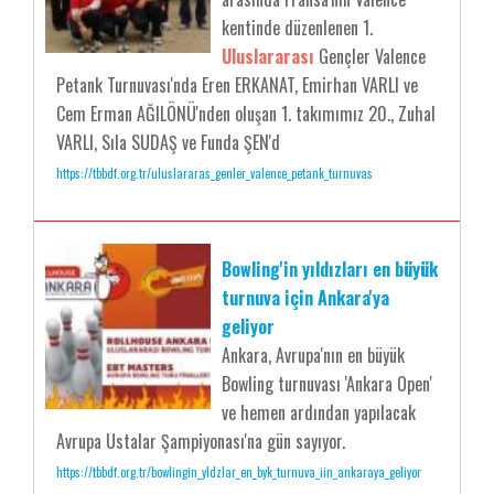
kentinde düzenlenen 1.
Uluslararası
Gençler Valence
Petank Turnuvası'nda Eren ERKANAT, Emirhan VARLI ve
Cem Erman AĞILÖNÜ'nden oluşan 1. takımımız 20., Zuhal
VARLI, Sıla SUDAŞ ve Funda ŞEN'd
https://tbbdf.org.tr/uluslararas_genler_valence_petank_turnuvas
Bowling'in yıldızları en büyük
turnuva için Ankara'ya
geliyor
Ankara, Avrupa'nın en büyük
Bowling turnuvası 'Ankara Open'
ve hemen ardından yapılacak
Avrupa Ustalar Şampiyonası'na gün sayıyor.
https://tbbdf.org.tr/bowlingin_yldzlar_en_byk_turnuva_iin_ankaraya_geliyor