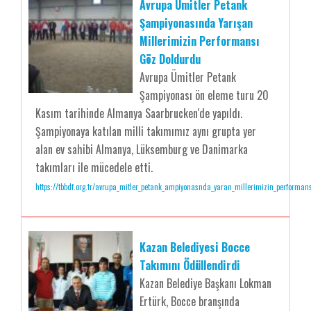
Avrupa Ümitler Petank
Şampiyonasında Yarışan
Millerimizin Performansı
Göz Doldurdu
Avrupa Ümitler Petank
Şampiyonası ön eleme turu 20
Kasım tarihinde Almanya Saarbrucken'de yapıldı.
Şampiyonaya katılan milli takımımız aynı grupta yer
alan ev sahibi Almanya, Lüksemburg ve Danimarka
takımları ile mücedele etti.
https://tbbdf.org.tr/avrupa_mitler_petank_ampiyonasnda_yaran_millerimizin_performan
Kazan Belediyesi Bocce
Takımını Ödüllendirdi
Kazan Belediye Başkanı Lokman
Ertürk, Bocce branşında