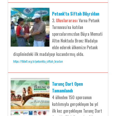
Petank'ta Siftah Büşra'dan
3.
Uluslararası
Varna Petank
Turnuvası'na katılan
sporcularımızdan Büşra Memati
Altın Noktada Bronz Madalya
elde ederek ülkemize Petank
displinindeki ilk madalyayı kazandırmış oldu.
https://tbbdf.org.tr/petankta_siftah_bradan
Turunç Dart Open
Tamamlandı
4 ülkeden 150 sporcunun
katılımıyla gerçekleşen bu yıl
ilk kez gerçekleşen Turunç Dart