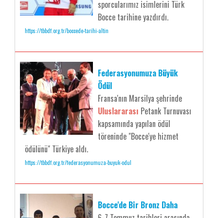
sporcularımız isimlerini Türk
Bocce tarihine yazdırdı.
https://tbbdf.org.tr/boccede-tarihi-altin
Federasyonumuza Büyük
Ödül
Fransa'nın Marsilya şehrinde
Uluslararası
Petank Turnuvası
kapsamında yapılan ödül
töreninde "Bocce'ye hizmet
ödülünü" Türkiye aldı.
https://tbbdf.org.tr/federasyonumuza-buyuk-odul
Bocce'de Bir Bronz Daha
6-7 Temmuz tarihleri arasında