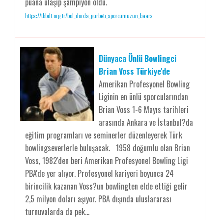
puana ulaşıp şampiyon oldu.
https://tbbdf.org.tr/bol_dorda_gurbeti_sporcumuzun_baars
Dünyaca Ünlü Bowlingci
Brian Voss Türkiye'de
Amerikan Profesyonel Bowling
Liginin en ünlü sporcularından
Brian Voss 1-6 Mayıs tarihleri
arasında Ankara ve İstanbul?da
eğitim programları ve seminerler düzenleyerek Türk
bowlingseverlerle buluşacak. 1958 doğumlu olan Brian
Voss, 1982'den beri Amerikan Profesyonel Bowling Ligi
PBA'de yer alıyor. Profesyonel kariyeri boyunca 24
birincilik kazanan Voss?un bowlingten elde ettiği gelir
2,5 milyon doları aşıyor. PBA dışında uluslararası
turnuvalarda da pek...