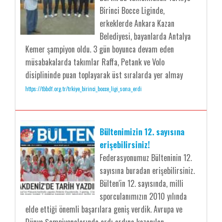
Birinci Bocce Liginde,
erkeklerde Ankara Kazan
Belediyesi, bayanlarda Antalya
Kemer şampiyon oldu. 3 gün boyunca devam eden
müsabakalarda takımlar Raffa, Petank ve Volo
disiplininde puan toplayarak üst sıralarda yer almay
https://tbbdf.org.tr/trkiye_birinci_bocce_ligi_sona_erdi
Bültenimizin 12. sayısına
erişebilirsiniz!
Federasyonumuz Bülteninin 12.
sayısına buradan erişebilirsiniz.
Bülten'in 12. sayısında, milli
sporculanımızın 2010 yılında
elde ettiği önemli başarılara geniş verdik. Avrupa ve