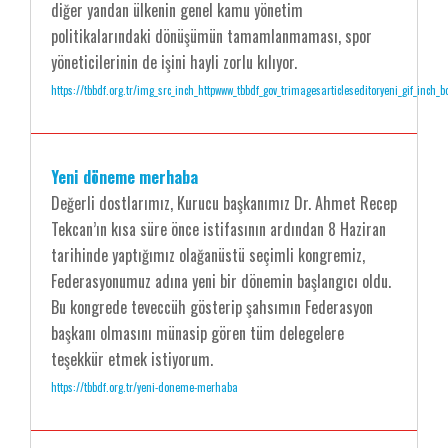
diğer yandan ülkenin genel kamu yönetim
politikalarındaki dönüşümün tamamlanmaması, spor
yöneticilerinin de işini hayli zorlu kılıyor.
https://tbbdf.org.tr/img_src_inch_httpwww_tbbdf_gov_trimagesarticleseditoryeni_gif_inch_b
Yeni döneme merhaba
Değerli dostlarımız, Kurucu başkanımız Dr. Ahmet Recep
Tekcan’ın kısa süre önce istifasının ardından 8 Haziran
tarihinde yaptığımız olağanüstü seçimli kongremiz,
Federasyonumuz adına yeni bir dönemin başlangıcı oldu.
Bu kongrede teveccüh gösterip şahsımın Federasyon
başkanı olmasını münasip gören tüm delegelere
teşekkür etmek istiyorum.
https://tbbdf.org.tr/yeni-doneme-merhaba