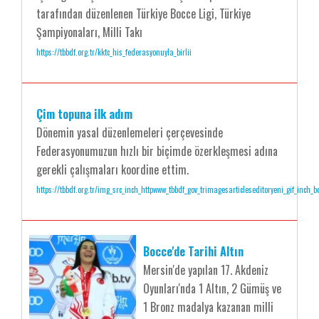
tarafından düzenlenen Türkiye Bocce Ligi, Türkiye
Şampiyonaları, Milli Takı
https://tbbdf.org.tr/kktc_his_federasyonuyla_birlii
Çim topuna ilk adım
Dönemin yasal düzenlemeleri çerçevesinde
Federasyonumuzun hızlı bir biçimde özerkleşmesi adına
gerekli çalışmaları koordine ettim.
https://tbbdf.org.tr/img_src_inch_httpwww_tbbdf_gov_trimagesarticleseditoryeni_gif_inch
Bocce'de Tarihi Altın
Mersin'de yapılan 17. Akdeniz
Oyunları'nda 1 Altın, 2 Gümüş ve
1 Bronz madalya kazanan milli