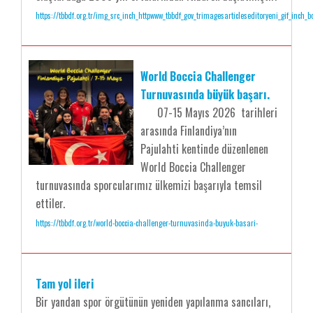
https://tbbdf.org.tr/img_src_inch_httpwww_tbbdf_gov_trimagesarticleseditoryeni_gif_inch
World Boccia Challenger
Turnuvasında büyük başarı.
07-15 Mayıs 2026 tarihleri
arasında Finlandiya’nın
Pajulahti kentinde düzenlenen
World Boccia Challenger
turnuvasında sporcularımız ülkemizi başarıyla temsil
ettiler.
https://tbbdf.org.tr/world-boccia-challenger-turnuvasinda-buyuk-basari-
Tam yol ileri
Bir yandan spor örgütünün yeniden yapılanma sancıları,