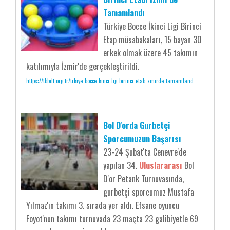
Tamamlandı
Türkiye Bocce İkinci Ligi Birinci
Etap müsabakaları, 15 bayan 30
erkek olmak üzere 45 takımın
katılımıyla İzmir'de gerçekleştirildi.
https://tbbdf.org.tr/trkiye_bocce_kinci_lig_birinci_etab_zmirde_tamamland
Bol D'orda Gurbetçi
Sporcumuzun Başarısı
23-24 Şubat'ta Cenevre'de
yapılan 34.
Uluslararası
Bol
D'or Petank Turnuvasında,
gurbetçi sporcumuz Mustafa
Yılmaz'ın takımı 3. sırada yer aldı. Efsane oyuncu
Foyot'nun takımı turnuvada 23 maçta 23 galibiyetle 69