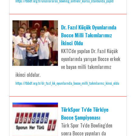
https://tbbdf.org.tr/uluslararas_bowling_antrenr_kursu_stanbulda_yapld
Dr. Fazıl Küçük Oyunlarında
Bocce Milli Takımlarımız
İkinci Oldu
KKTC'de yapılan Dr. Fazıl Küçük
oyunlarında yarışan Bocce erkek
ve bayan milli takımlarımız
ikinci oldular.
https://tbbdf.org.tr/dr_fazl_kk_oyunlarnda_bocce_milli_takmlarmz_kinci_oldu
TürkSpor Tv'de Türkiye
Bocce Şampiyonası
Türk Spor Tv'de Bowling'den
sonra Bocce yayınları da