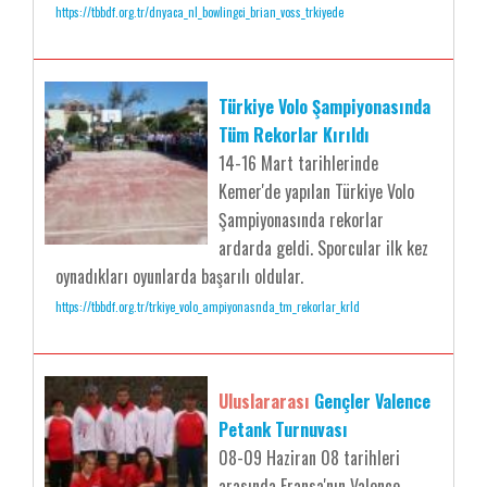
https://tbbdf.org.tr/dnyaca_nl_bowlingci_brian_voss_trkiyede
Türkiye Volo Şampiyonasında
Tüm Rekorlar Kırıldı
14-16 Mart tarihlerinde
Kemer'de yapılan Türkiye Volo
Şampiyonasında rekorlar
ardarda geldi. Sporcular ilk kez
oynadıkları oyunlarda başarılı oldular.
https://tbbdf.org.tr/trkiye_volo_ampiyonasnda_tm_rekorlar_krld
Uluslararası
Gençler Valence
Petank Turnuvası
08-09 Haziran 08 tarihleri
arasında Fransa'nın Valence