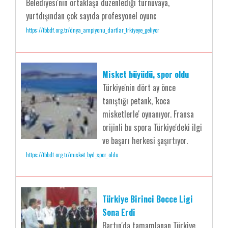
Belediyesi'nin ortaklaşa düzenlediği turnuvaya,
yurtdışından çok sayıda profesyonel oyunc
https://tbbdf.org.tr/dnya_ampiyonu_dartlar_trkiyeye_geliyor
Misket büyüdü, spor oldu
Türkiye'nin dört ay önce
tanıştığı petank, 'koca
misketlerle' oynanıyor. Fransa
orijinli bu spora Türkiye'deki ilgi
ve başarı herkesi şaşırtıyor.
https://tbbdf.org.tr/misket_byd_spor_oldu
Türkiye Birinci Bocce Ligi
Sona Erdi
Bartın'da tamamlanan Türkiye