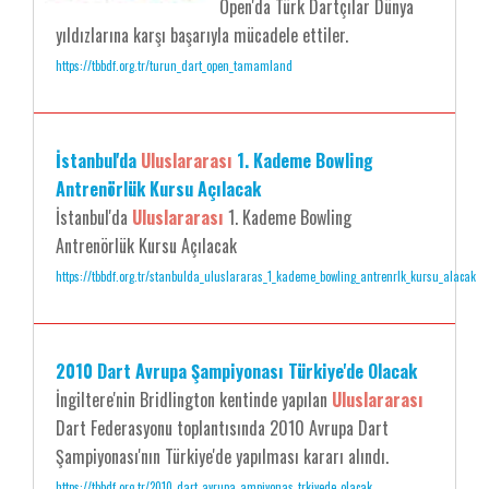
Open'da Türk Dartçılar Dünya
yıldızlarına karşı başarıyla mücadele ettiler.
https://tbbdf.org.tr/turun_dart_open_tamamland
İstanbul'da
Uluslararası
1. Kademe Bowling
Antrenörlük Kursu Açılacak
İstanbul'da
Uluslararası
1. Kademe Bowling
Antrenörlük Kursu Açılacak
https://tbbdf.org.tr/stanbulda_uluslararas_1_kademe_bowling_antrenrlk_kursu_alacak
2010 Dart Avrupa Şampiyonası Türkiye'de Olacak
İngiltere'nin Bridlington kentinde yapılan
Uluslararası
Dart Federasyonu toplantısında 2010 Avrupa Dart
Şampiyonası'nın Türkiye'de yapılması kararı alındı.
https://tbbdf.org.tr/2010_dart_avrupa_ampiyonas_trkiyede_olacak