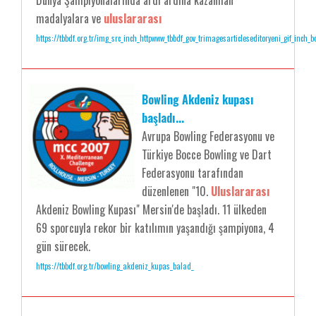
Dünya Şampiyonalarında ardı ardına kazanılan
madalyalara ve
uluslararası
https://tbbdf.org.tr/img_src_inch_httpwww_tbbdf_gov_trimagesarticleseditoryeni_gif_inch_
Bowling Akdeniz kupası
başladı...
Avrupa Bowling Federasyonu ve
Türkiye Bocce Bowling ve Dart
Federasyonu tarafından
düzenlenen "10.
Uluslararası
Akdeniz Bowling Kupası" Mersin'de başladı. 11 ülkeden
69 sporcuyla rekor bir katılımın yaşandığı şampiyona, 4
gün sürecek.
https://tbbdf.org.tr/bowling_akdeniz_kupas_balad_