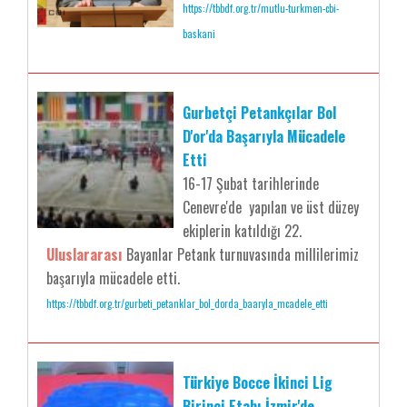
https://tbbdf.org.tr/mutlu-turkmen-cbi-
baskani
Gurbetçi Petankçılar Bol
D'or'da Başarıyla Mücadele
Etti
16-17 Şubat tarihlerinde
Cenevre'de yapılan ve üst düzey
ekiplerin katıldığı 22.
Uluslararası
Bayanlar Petank turnuvasında millilerimiz
başarıyla mücadele etti.
https://tbbdf.org.tr/gurbeti_petanklar_bol_dorda_baaryla_mcadele_etti
Türkiye Bocce İkinci Lig
Birinci Etabı İzmir'de