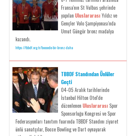
Fransa'nın St Vulbas şehrinde
yapılan
Uluslararası
Yıldız ve
Gençler Volo Şampiyonası'nda
Umut Güngör bronz madalya
kazandı.
https://tbbdf.org.tr/boccede-bir-bronz-daha
TBBDF Standından Ünlüler
Geçti
04-05 Aralık tarihlerinde
İstanbul Hilton Otel'de
düzenlenen
Uluslararası
Spor
Sponsorluğu Kongresi ve Spor
Federasyonları tanıtım fuarında TBBDF Standını ziyaret
ünlü sanatçılar, Bocce Bowling ve Dart oynayarak