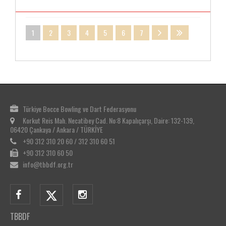
1
2
3
4
5
6
7
Türkiye Bocce Bowling ve Dart Federasyonu
Korkut Reis Mah. Necatibey Cad. No:8 Kapalıçarşı, Daire: 132-139,
06420 Çankaya / Ankara / TÜRKİYE
+90 312 310 20 60 / 312 310 60 51
+90 312 310 60 50
info@tbbdf.org.tr
TBBDF