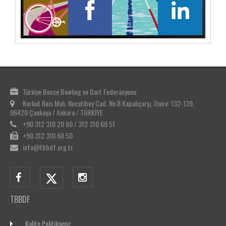
Türkiye Bocce Bowling ve Dart Federasyonu
Korkut Reis Mah. Necatibey Cad. No:8 Kapalıçarşı, Daire: 132-139,
06420 Çankaya / Ankara / TÜRKİYE
+90 312 310 20 60 / 312 310 60 51
+90 312 310 60 50
info@tbbdf.org.tr
TBBDF
Kalite Politikamız