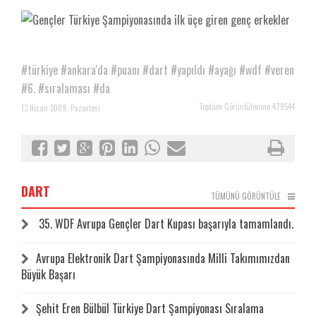
#türkiye
#ankara'da
#puanı
#dart
#yapıldı
#ayağı
#wdf
#veren
#6.
#sıralaması
#da
Toplam Görüntülenme 479544
13 Nisan 2009, Pazartesi
DART
TÜMÜNÜ GÖRÜNTÜLE
35. WDF Avrupa Gençler Dart Kupası başarıyla tamamlandı.
Avrupa Elektronik Dart Şampiyonasında Milli Takımımızdan
Büyük Başarı
Şehit Eren Bülbül Türkiye Dart Şampiyonası Sıralama