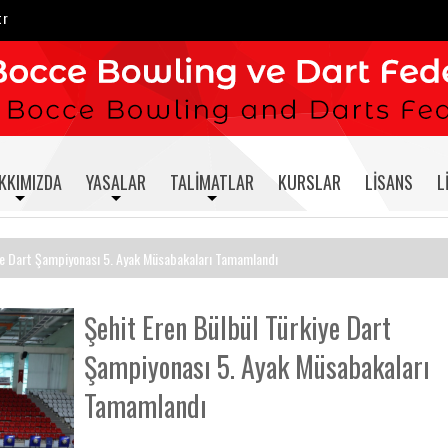
tr
KKIMIZDA
YASALAR
TALIMATLAR
KURSLAR
LISANS
L
iye Dart Şampiyonası 5. Ayak Müsabakaları Tamamlandı
Şehit Eren Bülbül Türkiye Dart
Şampiyonası 5. Ayak Müsabakaları
Tamamlandı