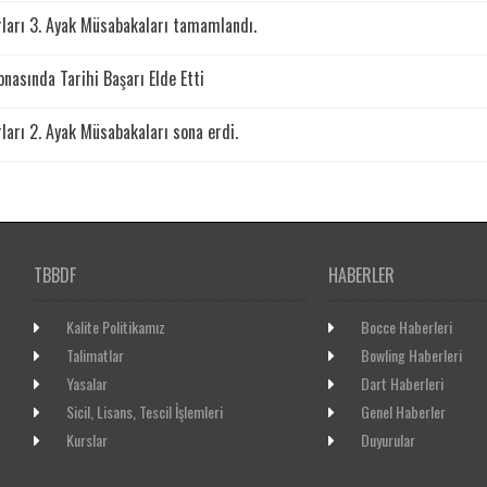
rları 3. Ayak Müsabakaları tamamlandı.
nasında Tarihi Başarı Elde Etti
ları 2. Ayak Müsabakaları sona erdi.
TBBDF
HABERLER
Kalite Politikamız
Bocce Haberleri
Talimatlar
Bowling Haberleri
Yasalar
Dart Haberleri
Sicil, Lisans, Tescil İşlemleri
Genel Haberler
Kurslar
Duyurular