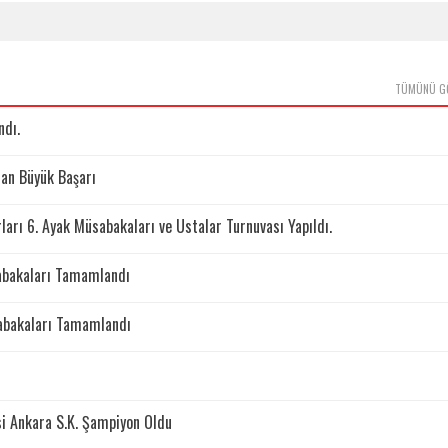
TÜMÜNÜ G
ndı.
dan Büyük Başarı
arı 6. Ayak Müsabakaları ve Ustalar Turnuvası Yapıldı.
sabakaları Tamamlandı
sabakaları Tamamlandı
i Ankara S.K. Şampiyon Oldu