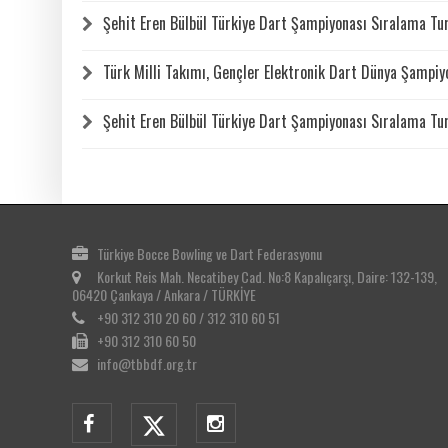
Şehit Eren Bülbül Türkiye Dart Şampiyonası Sıralama Tu
Türk Milli Takımı, Gençler Elektronik Dart Dünya Şampiyo
Şehit Eren Bülbül Türkiye Dart Şampiyonası Sıralama Tur
Türkiye Bocce Bowling ve Dart Federasyonu
Korkut Reis Mah. Necatibey Cad. No:8 Kapalıçarşı, Daire: 132-139,
06420 Çankaya / Ankara / TÜRKİYE
+90 312 310 20 60 / 312 310 60 51
+90 312 310 60 50
info@tbbdf.org.tr