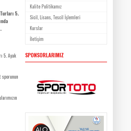
Kalite Politikamız
Turları 5.
Sicil, Lisans, Tescil İşlemleri
ında
Kurslar
.
İletişim
SPONSORLARIMIZ
ı 5. Ayak
t sporunun
ularımızın