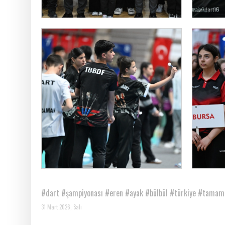
#dart
#şampiyonası
#eren
#ayak
#bülbül
#türkiye
#tamaml
31 Mart 2026, Salı