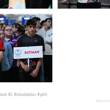
andı
#5.
#müsabakaları
#şehit
Toplam Görü