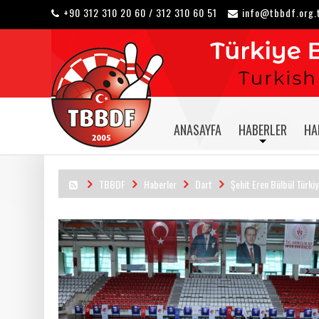
+90 312 310 20 60 / 312 310 60 51
info@tbbdf.org.
ANASAYFA
HABERLER
HA
TBBDF
Haberler
Dart
Şehit Eren Bülbül Türk