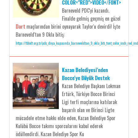
COLOR="RED">VIDEO</FONT>
Barneveld PDC'yi kazandı.
Finalde gelmiş geçmiş en güzel
Dart
maçlarından birini oynayarak Taylor'u devirdi! İşte
Barneveld'tan 9 Okla bitiş:
https://tbbdf.org.tr/pdc_dnya_kupasnda_barneveldtan_9_okla_biti_font_color_inch_red_inc
Kazan Belediyesi'nden
Bocce'ye Büyük Destek
Kazan Belediye Başkanı Lokman
Ertürk, Türkiye Bocce Birinci
Ligi terfi maçlarına katılarak
başarılı olan ve Birinci Ligte
mücadele etme hakkı elde eden, Kazan Belediye Spor
Kulübü Bocce takımı sporcularını kabul ederek
ödüllendirdi. Kazan Belediye Spor Ku