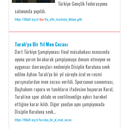
Türkiye Gençlik Federasyonu
salonunda yapıldı.
https://tbbdf.org.tr/
dart
ta_altn_madalya_kktcye_gitti
Turalı'ya Bir Yıl Men Cezası
Dart Türkiye Şampiyonası final müsabakası esnasında
oyunu yarım bırakarak şampiyonaya devam etmeyen ve
uygunsuz davranışları nedeniyle Disiplin Kuruluna sevk
edilen Ayhan Turalı'ya bir yıl süreyle özel ve resmi
yarışmalardan men cezası verildi. Sporcunun savunması,
Başhakem raporu ve tanıkların ifadesine başvuran Kurul,
Turalı'nın spor ahlakı ve centilmenliğe aykırı hareket
ettiğine karar kıldı. Diğer yandan aynı şampiyonada
Disiplin Kuruluna sevk...
https://tbbdf.org.tr/turalya_bir_yl_men_cezas