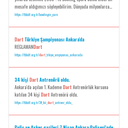
mesafe aldığımızı söyleyebilirim. Dünyada milyonlarca...
https://tbbdf.org.tr/bowlingin_yarn
Dart
Türkiye Şampiyonası Ankara'da
REGLAMAN
Dart
https://tbbdf.org.tr/
dart
_trkiye_ampiyonas_ankarada
34 kişi
Dart
Antrenörü oldu.
Ankara'da açılan 1. Kademe
Dart
Antrenörlük kursuna
katılan 34 kişi
Dart
Antrenörü oldu.
https://tbbdf.org.tr/34_kii_
dart
_antrenr_oldu_
Polis ve Asker gazileri 7 Nisan Ankara Polisevi'nde