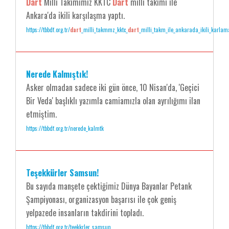
Dart
Milli Takımımız KKTC
Dart
milli takımı ile
Ankara'da ikili karşılaşma yaptı.
https://tbbdf.org.tr/
dart
_milli_takmmz_kktc_
dart
_milli_takm_ile_ankarada_ikili_karlam
Nerede Kalmıştık!
Asker olmadan sadece iki gün önce, 10 Nisan'da, 'Geçici
Bir Veda' başlıklı yazımla camiamızla olan ayrılığımı ilan
etmiştim.
https://tbbdf.org.tr/nerede_kalmtk
Teşekkürler Samsun!
Bu sayıda manşete çektiğimiz Dünya Bayanlar Petank
Şampiyonası, organizasyon başarısı ile çok geniş
yelpazede insanların takdirini topladı.
https://tbbdf.org.tr/teekkrler_samsun