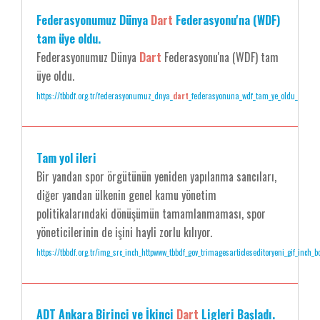
Federasyonumuz Dünya
Dart
Federasyonu'na (WDF)
tam üye oldu.
Federasyonumuz Dünya
Dart
Federasyonu'na (WDF) tam
üye oldu.
https://tbbdf.org.tr/federasyonumuz_dnya_
dart
_federasyonuna_wdf_tam_ye_oldu_
Tam yol ileri
Bir yandan spor örgütünün yeniden yapılanma sancıları,
diğer yandan ülkenin genel kamu yönetim
politikalarındaki dönüşümün tamamlanmaması, spor
yöneticilerinin de işini hayli zorlu kılıyor.
https://tbbdf.org.tr/img_src_inch_httpwww_tbbdf_gov_trimagesarticleseditoryeni_gif_inch_b
ADT Ankara Birinci ve İkinci
Dart
Ligleri Başladı.