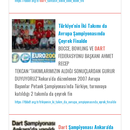
https://tbbdf.org.tr/
dart
_tahtasn_delik_deik_eden_trk
Türkiye'nin İki Takımı da
Avrupa Şampiyonasında
Çeyrek Finalde
BOCCE, BOWLING VE
DART
FEDERASYONU BAŞKANI AHMET
RECEP
TEKCAN:"TAKIMLARIMIZIN ALDIĞI SONUÇLARDAN GURUR
DUYUYORUZ"Ankara'da düzenlenen 2007 Avrupa
Bayanlar Petank Şampiyonası'nda Türkiye, turnuvaya
katıldığı 2 takımla da çeyrek fin
https://tbbdf.org.tr/trkiyenin_ki_takm_da_avrupa_ampiyonasnda_eyrek_finalde
Dart
Şampiyonası Ankara'da