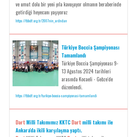
ve umut dolu bir yeni yıla kavuşuyor olmanın beraberinde
getirdiği heyecanı yaşıyoruz
https://tbbdf.org.tr/2007nin_ardndan
Türkiye Boccia Şampiyonası
Tamamlandı
Türkiye Boccia Şampiyonası 9-
13 Ağustos 2024 tarihleri
arasında Kocaeli - Gebze'de
düzenlendi.
https://tbbdf.org.tr/turkiye-boccia-sampiyonasi-tamamlandi
Dart
Milli Takımımız KKTC
Dart
milli takımı ile
Ankara'da ikili karşılaşma yaptı.