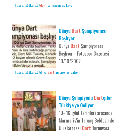
https://tbbdf.org.tr/
dart
_camiasnn_ac_kayb
Dünya
Dart
Şampiyonası
Başlıyor
Dünya
Dart
Şampiyonası
Başlıyor - Fotospor Gazetesi
10/10/2007
https://tbbdf.org.tr/dnya_
dart
_ampiyonas_balyor
Dünya Şampiyonu
Dart
çılar
Türkiye'ye Geliyor
10- 16 Eylül Tarihleri arasında
Marmaris'in Turunç Beldesinde
Uluslararası
Dart
Turnuvası