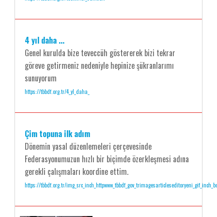
4 yıl daha ...
Genel kurulda bize teveccüh göstererek bizi tekrar
göreve getirmeniz nedeniyle hepinize şükranlarımı
sunuyorum
https://tbbdf.org.tr/4_yl_daha_
Çim topuna ilk adım
Dönemin yasal düzenlemeleri çerçevesinde
Federasyonumuzun hızlı bir biçimde özerkleşmesi adına
gerekli çalışmaları koordine ettim.
https://tbbdf.org.tr/img_src_inch_httpwww_tbbdf_gov_trimagesarticleseditoryeni_gif_inch