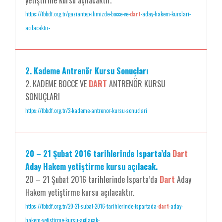
yetiştirme kursu açılacaktır.
https://tbbdf.org.tr/gaziantep-ilimizde-bocce-ve-
dart
-aday-hakem-kurslari-
acilacaktir-
2. Kademe Antrenör Kursu Sonuçları
2. KADEME BOCCE VE
DART
ANTRENÖR KURSU
SONUÇLARI
https://tbbdf.org.tr/2-kademe-antrenor-kursu-sonuclari
20 – 21 Şubat 2016 tarihlerinde Isparta’da
Dart
Aday Hakem yetiştirme kursu açılacak.
20 – 21 Şubat 2016 tarihlerinde Isparta’da
Dart
Aday
Hakem yetiştirme kursu açılacaktır.
https://tbbdf.org.tr/20-21-subat-2016-tarihlerinde-ispartada-
dart
-aday-
hakem-yetistirme-kursu-acilacak-