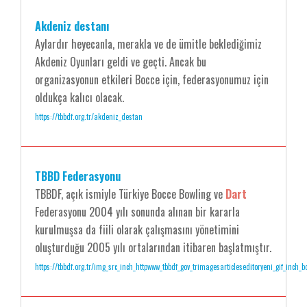
Akdeniz destanı
Aylardır heyecanla, merakla ve de ümitle beklediğimiz
Akdeniz Oyunları geldi ve geçti. Ancak bu
organizasyonun etkileri Bocce için, federasyonumuz için
oldukça kalıcı olacak.
https://tbbdf.org.tr/akdeniz_destan
TBBD Federasyonu
TBBDF, açık ismiyle Türkiye Bocce Bowling ve
Dart
Federasyonu 2004 yılı sonunda alınan bir kararla
kurulmuşsa da fiili olarak çalışmasını yönetimini
oluşturduğu 2005 yılı ortalarından itibaren başlatmıştır.
https://tbbdf.org.tr/img_src_inch_httpwww_tbbdf_gov_trimagesarticleseditoryeni_gif_inch