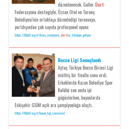
düzenlenecek. Galler
Dart
Federasyonu destegiyle, Özcan Otel ve Turunç
Belediyesi'nin ortaklaşa düzenlediği turnuvaya,
yurtdışından çok sayıda profesyonel oyunc
https://tbbdf.org.tr/dnya_ampiyonu_
dart
lar_trkiyeye_geliyor
Bocce Ligi Sonuçlandı
Aytaç Türkiye Bocce Birinci Ligi
müthiş bir finalle sona erdi.
Erkeklerde Kazan Belediye Spor
Kulübü son anda ipi
göğüslerken, bayanlarda
Eskişehir GSİM açık ara şampiyonluğa ulaştı.
https://tbbdf.org.tr/bocce_ligi_sonuland