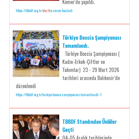
Kemer'de yapıldı.
https://tbbdf.org.tr/
dart
ta-sezon-basladi
Türkiye Boccia Şampiyonası
Tamamlandı.
Türkiye Boccia Şampiyonası (
Kadın-Erkek-Çiftler ve
Takımlar) 23 - 29 Mart 2026
tarihleri arasında Balıkesir’de
düzenlendi
https://tbbdf.org.tr/turkiye-boccia-sampiyonasi-tamamlandi--1
TBBDF Standından Ünlüler
Geçti
04-05 Aralık tarihlerinde