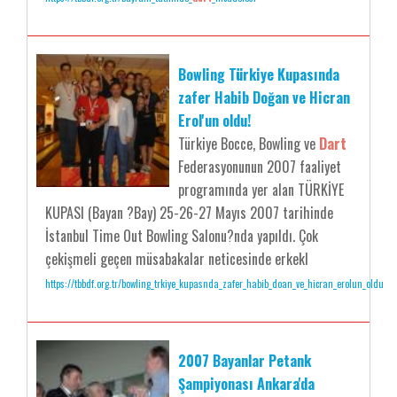
Bowling Türkiye Kupasında
zafer Habib Doğan ve Hicran
Erol'un oldu!
Türkiye Bocce, Bowling ve
Dart
Federasyonunun 2007 faaliyet
programında yer alan TÜRKİYE
KUPASI (Bayan ?Bay) 25-26-27 Mayıs 2007 tarihinde
İstanbul Time Out Bowling Salonu?nda yapıldı. Çok
çekişmeli geçen müsabakalar neticesinde erkekl
https://tbbdf.org.tr/bowling_trkiye_kupasnda_zafer_habib_doan_ve_hicran_erolun_oldu
2007 Bayanlar Petank
Şampiyonası Ankara'da