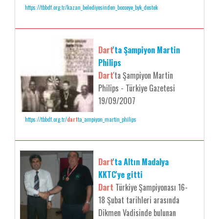
https://tbbdf.org.tr/kazan_belediyesinden_bocceye_byk_destek
Dart
'ta Şampiyon Martin
Philips
Dart
'ta Şampiyon Martin
Philips - Türkiye Gazetesi
19/09/2007
https://tbbdf.org.tr/
dart
ta_ampiyon_martin_philips
Dart
'ta Altın Madalya
KKTC'ye gitti
Dart
Türkiye Şampiyonası 16-
18 Şubat tarihleri arasında
Dikmen Vadisinde bulunan