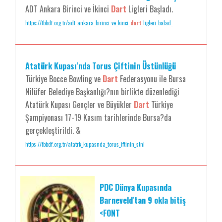
ADT Ankara Birinci ve İkinci
Dart
Ligleri Başladı.
https://tbbdf.org.tr/adt_ankara_birinci_ve_kinci_
dart
_ligleri_balad_
Atatürk Kupası'nda Torus Çiftinin Üstünlüğü
Türkiye Bocce Bowling ve
Dart
Federasyonu ile Bursa
Nilüfer Belediye Başkanlığı?nın birlikte düzenlediği
Atatürk Kupası Gençler ve Büyükler
Dart
Türkiye
Şampiyonası 17-19 Kasım tarihlerinde Bursa?da
gerçekleştirildi. &
https://tbbdf.org.tr/atatrk_kupasnda_torus_iftinin_stnl
PDC Dünya Kupasında
Barneveld'tan 9 okla bitiş
<FONT