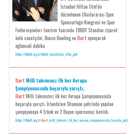
İstanbul Hilton Otel'de
düzenlenen Uluslararası Spor
Sponsorluğu Kongresi ve Spor
Federasyonları tanıtım fuarında TBBDF Standını ziyaret
ünlü sanatçılar, Bocce Bowling ve
Dart
oynayarak
eğlenceli dakika
https://tbbdf.org.tr/tbbdf_standndan_nller_geti
Dart
Milli takımımız ilk kez Avrupa
Şampiyonasında başarıyla yarıştı.
Dart
Milli takımımız ilk kez Avrupa Şampiyonasında
başarıyla yarıştı. İrlanda'nın Shannon şehrinde yapılan
şampiyonaya 4 Erkek ve 2 Bayan sporcumuz katıldı.
https://tbbdf.org.tr/
dart
_milli_takmmz_ilk_kez_avrupa_ampiyonasnda_baaryla_yart_