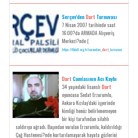
Serçev'den
Dart
Turnuvası
7 Nisan 2007 tarihinde saat
16:00?da ARMADA Alışveriş
Merkezi?nde (
https://tbbdf.org.tr/serevden_
dart
_turnuvas
Dart
Camiasının Acı Kaybı
34 yaşındaki lisanslı
Dart
oyuncusu Sedat Erzurumlu,
Ankara Kızılay'daki işyerinde
kimliği henüz belirlenemeyen
bir kişi tarafından silahlı
saldırıya uğradı. Başından vurulan Erzurumlu, kaldırıldığı
Çağ Hastenesi?nde kurtarılamayarak hayata gözlerini