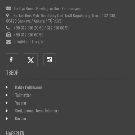
Türkiye Bocce Bowling ve Dart Federasyonu
Korkut Reis Mah. Necatibey Cad. No:8 Kapalıçarşı, Daire: 132-139,
06420 Çankaya / Ankara / TÜRKİYE
+90 312 310 20 60 / 312 310 60 51
+90 312 310 60 50
info@tbbdf.org.tr
TBBDF
Kalite Politikamız
Talimatlar
Yasalar
Sicil, Lisans, Tescil İşlemleri
Kurslar
HABERLER