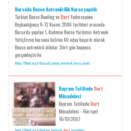
Bursa'da Bocce Antrenörlük Kursu yapıldı
Türkiye Bocce Bowling ve
Dart
Federasyonu
Başkanlığınca 9-12 Kasım 2006 tarihleri arasında
Bursa'da yapılan 1. Kademe Bocce Yardımcı Antrenör
Yetiştirme kursuna katılan 60 aday başarılı olarak
Bocce antrenörü oldular. Dört gün boyunca
gerçekleştirile
https://tbbdf.org.tr/bursada_bocce_antrenrlk_kursu_yapld
Bayram Tatilinde
Dart
Mücadelesi
Bayram Tatilinde
Dart
Mücadelesi - Hürriyet
16/10/2007
https://tbbdf.org.tr/bayram_tatilinde_
dart
_mcadelesi