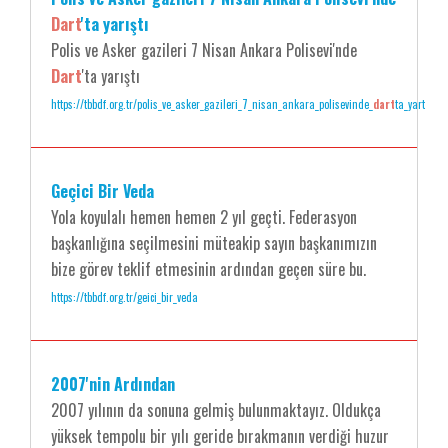
Dart
'ta yarıştı
Polis ve Asker gazileri 7 Nisan Ankara Polisevi'nde
Dart
'ta yarıştı
https://tbbdf.org.tr/polis_ve_asker_gazileri_7_nisan_ankara_polisevinde_
dart
ta_yart
Geçici Bir Veda
Yola koyulalı hemen hemen 2 yıl geçti. Federasyon
başkanlığına seçilmesini müteakip sayın başkanımızın
bize görev teklif etmesinin ardından geçen süre bu.
https://tbbdf.org.tr/geici_bir_veda
2007'nin Ardından
2007 yılının da sonuna gelmiş bulunmaktayız. Oldukça
yüksek tempolu bir yılı geride bırakmanın verdiği huzur