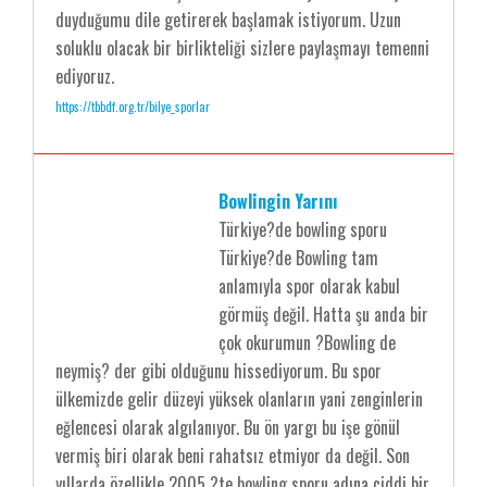
duyduğumu dile getirerek başlamak istiyorum. Uzun
soluklu olacak bir birlikteliği sizlere paylaşmayı temenni
ediyoruz.
https://tbbdf.org.tr/bilye_sporlar
Bowlingin Yarını
Türkiye?de bowling sporu
Türkiye?de Bowling tam
anlamıyla spor olarak kabul
görmüş değil. Hatta şu anda bir
çok okurumun ?Bowling de
neymiş? der gibi olduğunu hissediyorum. Bu spor
ülkemizde gelir düzeyi yüksek olanların yani zenginlerin
eğlencesi olarak algılanıyor. Bu ön yargı bu işe gönül
vermiş biri olarak beni rahatsız etmiyor da değil. Son
yıllarda özellikle 2005 ?te bowling sporu adına ciddi bir