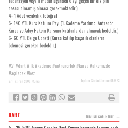
federasyon veya il müdürlüğünden 6 ayı geçen bir disiplin
cezası almamış olması gerekmektedir.)
4- 1 Adet vesikalık fotoğraf
5- 140 YTL Kurs Katılım Payı (1. Kademe Yardımcı Antrenör
Kursu ve Aday Hakem Kursuna katılanlardan alınacak bedeldir.)
6- 60 YTL Belge Ücreti (Kursa katılıp başarılı olanların
ödemesi gereken bedeldir.)
#2.
#dart
#ilk
#kademe
#antrenörlük
#kursu
#ülkemizde
#açılacak
#kez
Toplam Görüntülenme 653823
27 Haziran 2008, Cuma
DART
TÜMÜNÜ GÖRÜNTÜLE