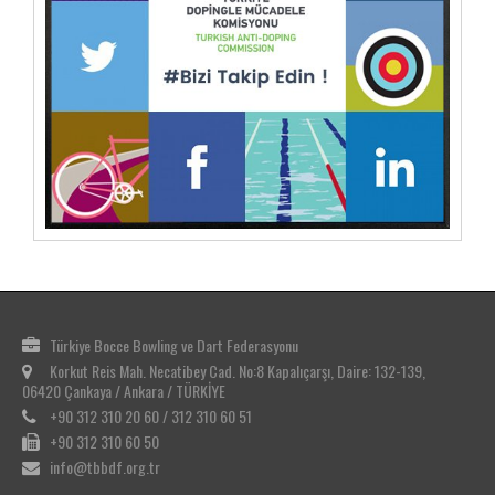
Türkiye Bocce Bowling ve Dart Federasyonu
Korkut Reis Mah. Necatibey Cad. No:8 Kapalıçarşı, Daire: 132-139,
06420 Çankaya / Ankara / TÜRKİYE
+90 312 310 20 60 / 312 310 60 51
+90 312 310 60 50
info@tbbdf.org.tr