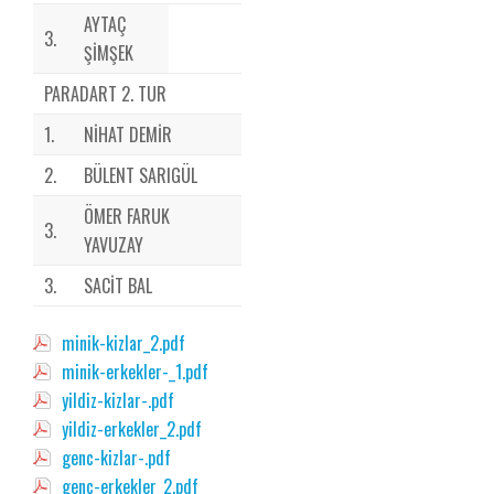
AYTAÇ
3.
ŞİMŞEK
PARADART 2. TUR
1.
NİHAT DEMİR
2.
BÜLENT SARIGÜL
ÖMER FARUK
3.
YAVUZAY
3.
SACİT BAL
minik-kizlar_2.pdf
minik-erkekler-_1.pdf
yildiz-kizlar-.pdf
yildiz-erkekler_2.pdf
genc-kizlar-.pdf
genc-erkekler_2.pdf