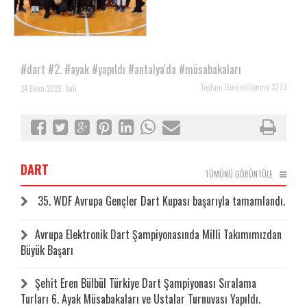
#dart
#2.
#ayak
#yapıldı
#antalya'da
#müsabakaları
Toplam Görüntülenme 3773
24 Ekim 2023, Salı
DART
TÜMÜNÜ GÖRÜNTÜLE
35. WDF Avrupa Gençler Dart Kupası başarıyla tamamlandı.
Avrupa Elektronik Dart Şampiyonasında Milli Takımımızdan
Büyük Başarı
Şehit Eren Bülbül Türkiye Dart Şampiyonası Sıralama
Turları 6. Ayak Müsabakaları ve Ustalar Turnuvası Yapıldı.