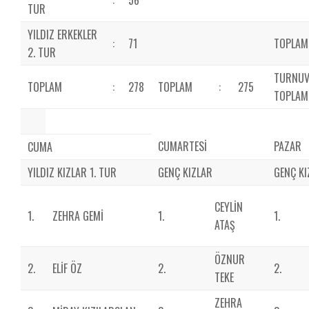
:
56
TUR
YILDIZ ERKEKLER
:
71
TOPLAM
2. TUR
TURNUV
TOPLAM
:
278
TOPLAM
:
275
TOPLAMI
CUMARTESİ
PAZAR
CUMA
YILDIZ KIZLAR 1. TUR
GENÇ KIZLAR
GENÇ KI
CEYLİN
1.
ZEHRA GEMİ
1.
1.
ATAŞ
ÖZNUR
2.
ELİF ÖZ
2.
2.
TEKE
ZEHRA