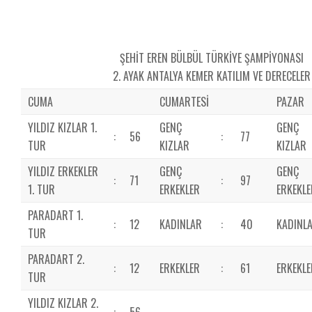
ŞEHİT EREN BÜLBÜL TÜRKİYE ŞAMPİYONASI
2. AYAK ANTALYA KEMER KATILIM VE DERECELER
CUMA
CUMARTESİ
PAZAR
YILDIZ KIZLAR 1.
GENÇ
GENÇ
:
56
:
77
TUR
KIZLAR
KIZLAR
YILDIZ ERKEKLER
GENÇ
GENÇ
:
71
:
97
1. TUR
ERKEKLER
ERKEKLE
PARADART 1.
:
12
KADINLAR
:
40
KADINL
TUR
PARADART 2.
:
12
ERKEKLER
:
61
ERKEKL
TUR
YILDIZ KIZLAR 2.