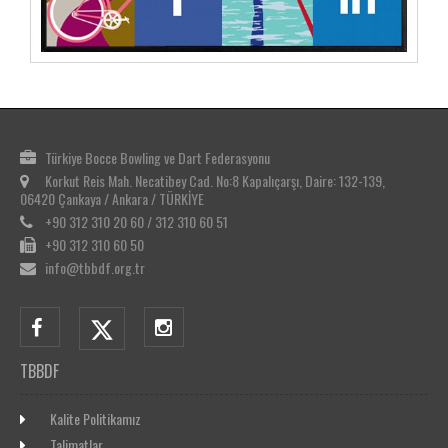
Türkiye Bocce Bowling ve Dart Federasyonu
Korkut Reis Mah. Necatibey Cad. No:8 Kapalıçarşı, Daire: 132-139,
06420 Çankaya / Ankara / TÜRKİYE
+90 312 310 20 60 / 312 310 60 51
+90 312 310 60 50
info@tbbdf.org.tr
TBBDF
Kalite Politikamız
Talimatlar