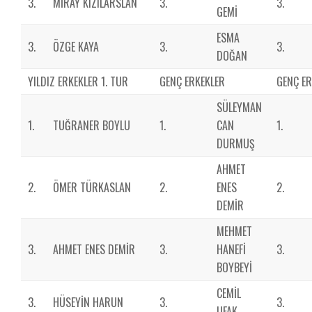
3.
MİRAY KIZILARSLAN
3.
3.
GEMİ
ESMA
3.
ÖZGE KAYA
3.
3.
DOĞAN
YILDIZ ERKEKLER 1. TUR
GENÇ ERKEKLER
GENÇ ER
SÜLEYMAN
1.
TUĞRANER BOYLU
1.
CAN
1.
DURMUŞ
AHMET
2.
ÖMER TÜRKASLAN
2.
ENES
2.
DEMİR
MEHMET
3.
AHMET ENES DEMİR
3.
HANEFİ
3.
BOYBEYİ
CEMİL
3.
HÜSEYİN HARUN
3.
3.
UFAK