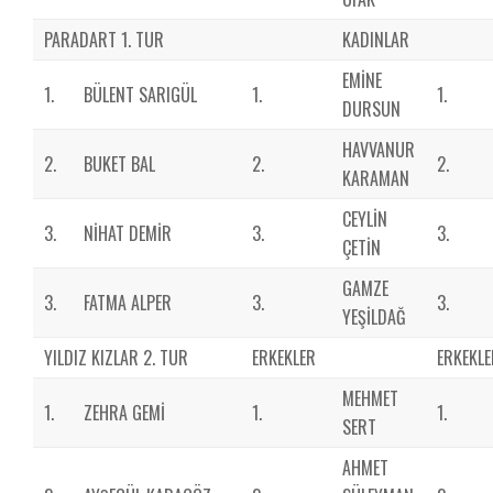
PARADART 1. TUR
KADINLAR
EMİNE
1.
BÜLENT SARIGÜL
1.
1.
DURSUN
HAVVANUR
2.
BUKET BAL
2.
2.
KARAMAN
CEYLİN
3.
NİHAT DEMİR
3.
3.
ÇETİN
GAMZE
3.
FATMA ALPER
3.
3.
YEŞİLDAĞ
YILDIZ KIZLAR 2. TUR
ERKEKLER
ERKEKLE
MEHMET
1.
ZEHRA GEMİ
1.
1.
SERT
AHMET