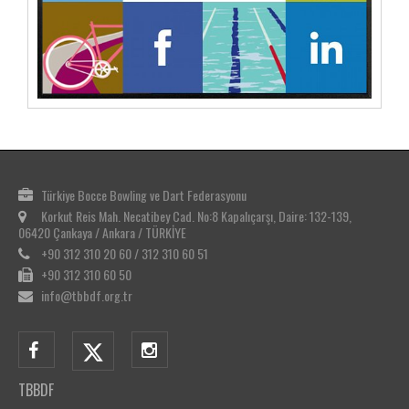
Türkiye Bocce Bowling ve Dart Federasyonu
Korkut Reis Mah. Necatibey Cad. No:8 Kapalıçarşı, Daire: 132-139,
06420 Çankaya / Ankara / TÜRKİYE
+90 312 310 20 60 / 312 310 60 51
+90 312 310 60 50
info@tbbdf.org.tr
TBBDF