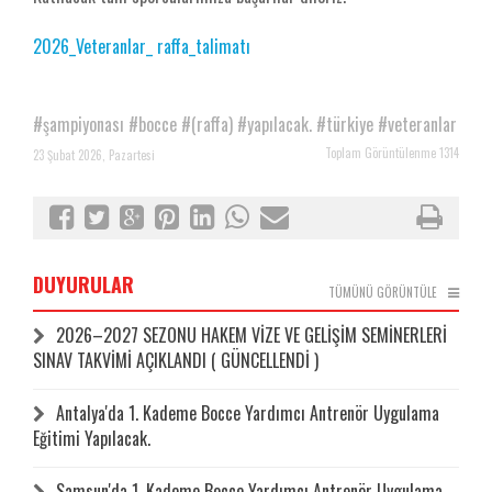
2026_Veteranlar_ raffa_talimatı
#şampiyonası
#bocce
#(raffa)
#yapılacak.
#türkiye
#veteranlar
Toplam Görüntülenme 1314
23 Şubat 2026, Pazartesi
DUYURULAR
TÜMÜNÜ GÖRÜNTÜLE
2026–2027 SEZONU HAKEM VİZE VE GELİŞİM SEMİNERLERİ
SINAV TAKVİMİ AÇIKLANDI ( GÜNCELLENDİ )
Antalya'da 1. Kademe Bocce Yardımcı Antrenör Uygulama
Eğitimi Yapılacak.
Samsun'da 1. Kademe Bocce Yardımcı Antrenör Uygulama