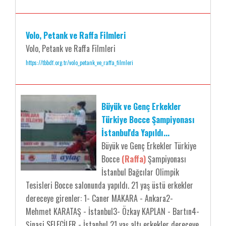
Volo, Petank ve Raffa Filmleri
Volo, Petank ve Raffa Filmleri
https://tbbdf.org.tr/volo_petank_ve_raffa_filmleri
Büyük ve Genç Erkekler
Türkiye Bocce Şampiyonası
İstanbul'da Yapıldı...
Büyük ve Genç Erkekler Türkiye
Bocce
(Raffa)
Şampiyonası
İstanbul Bağcılar Olimpik
Tesisleri Bocce salonunda yapıldı. 21 yaş üstü erkekler
dereceye girenler: 1- Caner MAKARA - Ankara2-
Mehmet KARATAŞ - İstanbul3- Özkay KAPLAN - Bartın4-
Şinasi SELECİLER - İstanbul 21 yaş altı erkekler dereceye