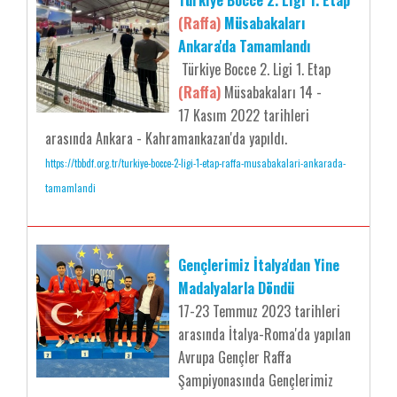
Türkiye Bocce 2. Ligi 1. Etap
(Raffa)
Müsabakaları
Ankara'da Tamamlandı
Türkiye Bocce 2. Ligi 1. Etap
(Raffa)
Müsabakaları 14 -
17 Kasım 2022 tarihleri
arasında Ankara - Kahramankazan'da yapıldı.
https://tbbdf.org.tr/turkiye-bocce-2-ligi-1-etap-raffa-musabakalari-ankarada-
tamamlandi
Gençlerimiz İtalya'dan Yine
Madalyalarla Döndü
17-23 Temmuz 2023 tarihleri
arasında İtalya-Roma'da yapılan
Avrupa Gençler Raffa
Şampiyonasında Gençlerimiz