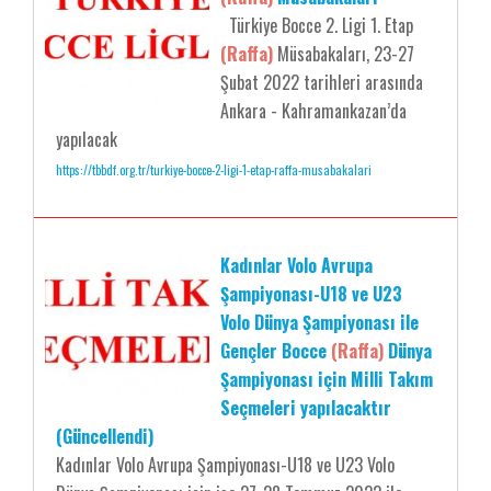
Türkiye Bocce 2. Ligi 1. Etap
(Raffa)
Müsabakaları, 23-27
Şubat 2022 tarihleri arasında
Ankara - Kahramankazan’da
yapılacak
https://tbbdf.org.tr/turkiye-bocce-2-ligi-1-etap-raffa-musabakalari
Kadınlar Volo Avrupa
Şampiyonası-U18 ve U23
Volo Dünya Şampiyonası ile
Gençler Bocce
(Raffa)
Dünya
Şampiyonası için Milli Takım
Seçmeleri yapılacaktır
(Güncellendi)
Kadınlar Volo Avrupa Şampiyonası-U18 ve U23 Volo