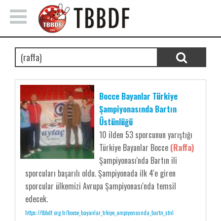
Bocce Bayanlar Türkiye
Şampiyonasında Bartın
Üstünlüğü
10 ilden 53 sporcunun yarıştığı
Türkiye Bayanlar Bocce
(Raffa)
Şampiyonası'nda Bartın ili
sporcuları başarılı oldu. Şampiyonada ilk 4'e giren
sporcular ülkemizi Avrupa Şampiyonası'nda temsil
edecek.
https://tbbdf.org.tr/bocce_bayanlar_trkiye_ampiyonasnda_bartn_stnl