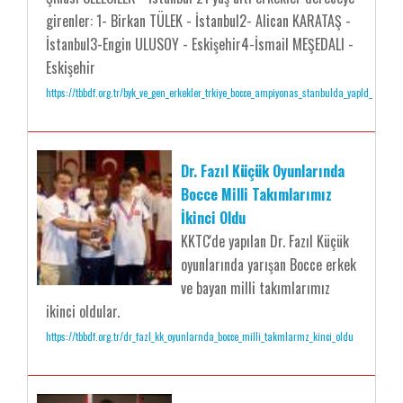
girenler: 1- Birkan TÜLEK - İstanbul2- Alican KARATAŞ -
İstanbul3-Engin ULUSOY - Eskişehir4-İsmail MEŞEDALI -
Eskişehir
https://tbbdf.org.tr/byk_ve_gen_erkekler_trkiye_bocce_ampiyonas_stanbulda_yapld_
Dr. Fazıl Küçük Oyunlarında
Bocce Milli Takımlarımız
İkinci Oldu
KKTC'de yapılan Dr. Fazıl Küçük
oyunlarında yarışan Bocce erkek
ve bayan milli takımlarımız
ikinci oldular.
https://tbbdf.org.tr/dr_fazl_kk_oyunlarnda_bocce_milli_takmlarmz_kinci_oldu