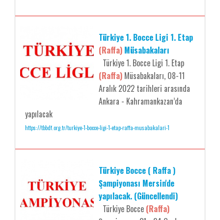
Türkiye 1. Bocce Ligi 1. Etap
(Raffa)
Müsabakaları
Türkiye 1. Bocce Ligi 1. Etap
(Raffa)
Müsabakaları, 08-11
Aralık 2022 tarihleri arasında
Ankara - Kahramankazan’da
yapılacak
https://tbbdf.org.tr/turkiye-1-bocce-ligi-1-etap-raffa-musabakalari-1
Türkiye Bocce ( Raffa )
Şampiyonası Mersin'de
yapılacak. (Güncellendi)
Türkiye Bocce
(Raffa)