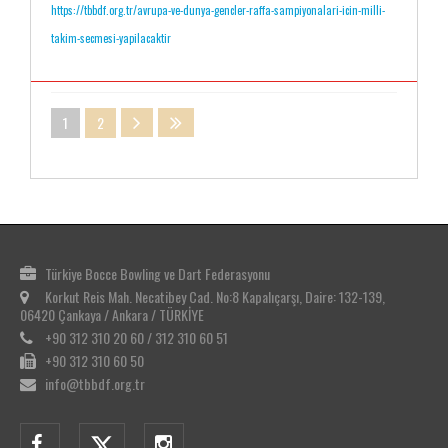
https://tbbdf.org.tr/avrupa-ve-dunya-gencler-raffa-sampiyonalari-icin-milli-
takim-secmesi-yapilacaktir
1
2
Türkiye Bocce Bowling ve Dart Federasyonu
Korkut Reis Mah. Necatibey Cad. No:8 Kapalıçarşı, Daire: 132-139,
06420 Çankaya / Ankara / TÜRKİYE
+90 312 310 20 60 / 312 310 60 51
+90 312 310 60 50
info@tbbdf.org.tr