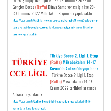
Dünya Şampiyonası için ise 27-28 Temmuz 2022 ile
Gençler Bocce
(Raffa)
Dünya Şampiyonası için ise 29-
30 Temmuz 2022 Milli Takım Seçmeleri yapılacaktır.
https://tbbdf.org.tr/kadinlar-volo-avrupa-sampiyonasi-u18-ve-u23-volo-dunya-
sampiyonasi-ile-gencler-bocce-raffa-dunya-sampiyonasi-icin-milli-takim-
secmeleri-yapilacaktir
Türkiye Bocce 2. Ligi 1. Etap
(Raffa)
Müsabakaları 14-17
Kasım'da Ankara'da yapılacak
Türkiye Bocce 2. Ligi 1. Etap
(Raffa)
Müsabakaları 14-17
Kasım 2022 tarihleri arasında
Ankara'da yapılacak
https://tbbdf.org.tr/turkiye-bocce-2-ligi-1-etap-raffa-musabakalari-14-17-
kasimda-ankarada-yapilacak