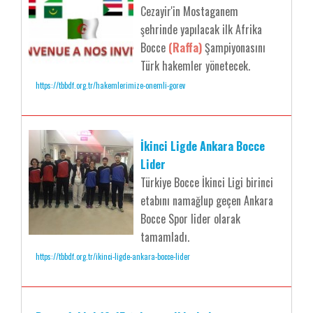
Cezayir'in Mostaganem
şehrinde yapılacak ilk Afrika
Bocce
(Raffa)
Şampiyonasını
Türk hakemler yönetecek.
https://tbbdf.org.tr/hakemlerimize-onemli-gorev
İkinci Ligde Ankara Bocce
Lider
Türkiye Bocce İkinci Ligi birinci
etabını namağlup geçen Ankara
Bocce Spor lider olarak
tamamladı.
https://tbbdf.org.tr/ikinci-ligde-ankara-bocce-lider