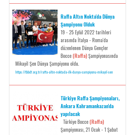
Raffa Altın Nokta'da Dünya
Şampiyonu Olduk
19 - 25 Eylül 2022 tarihleri
arasında İtalya - Roma'da
düzenlenen Dünya Gençler
Bocce
(Raffa)
Şampiyonasında
Mikayil Şen Dünya Şampiyonu oldu.
https://tbbdf.org.tr/raffa-altin-noktada-ilk-dunya-sampiyonu-mikayil-sen
Türkiye Raffa Şampiyonaları,
Ankara Kahramankazan'da
yapılacak
Türkiye Bocce
(Raffa)
Şampiyonası, 21 Ocak - 1 Şubat