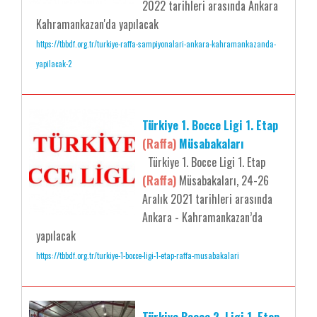
2022 tarihleri arasında Ankara
Kahramankazan'da yapılacak
https://tbbdf.org.tr/turkiye-raffa-sampiyonalari-ankara-kahramankazanda-
yapilacak-2
Türkiye 1. Bocce Ligi 1. Etap
(Raffa)
Müsabakaları
Türkiye 1. Bocce Ligi 1. Etap
(Raffa)
Müsabakaları, 24-26
Aralık 2021 tarihleri arasında
Ankara - Kahramankazan’da
yapılacak
https://tbbdf.org.tr/turkiye-1-bocce-ligi-1-etap-raffa-musabakalari