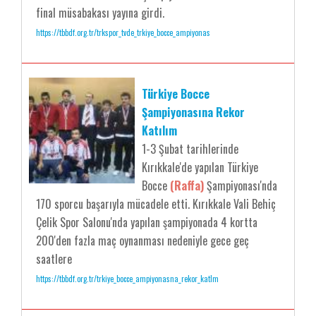
final müsabakası yayına girdi.
https://tbbdf.org.tr/trkspor_tvde_trkiye_bocce_ampiyonas
Türkiye Bocce
Şampiyonasına Rekor
Katılım
1-3 Şubat tarihlerinde
Kırıkkale'de yapılan Türkiye
Bocce
(Raffa)
Şampiyonası'nda
170 sporcu başarıyla mücadele etti. Kırıkkale Vali Behiç
Çelik Spor Salonu'nda yapılan şampiyonada 4 kortta
200'den fazla maç oynanması nedeniyle gece geç
saatlere
https://tbbdf.org.tr/trkiye_bocce_ampiyonasna_rekor_katlm