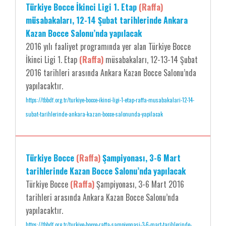
Türkiye Bocce İkinci Ligi 1. Etap
(Raffa)
müsabakaları, 12-14 Şubat tarihlerinde Ankara
Kazan Bocce Salonu’nda yapılacak
2016 yılı faaliyet programında yer alan Türkiye Bocce
İkinci Ligi 1. Etap
(Raffa)
müsabakaları, 12-13-14 Şubat
2016 tarihleri arasında Ankara Kazan Bocce Salonu’nda
yapılacaktır.
https://tbbdf.org.tr/turkiye-bocce-ikinci-ligi-1-etap-raffa-musabakalari-12-14-
subat-tarihlerinde-ankara-kazan-bocce-salonunda-yapilacak
Türkiye Bocce
(Raffa)
Şampiyonası, 3-6 Mart
tarihlerinde Kazan Bocce Salonu’nda yapılacak
Türkiye Bocce
(Raffa)
Şampiyonası, 3-6 Mart 2016
tarihleri arasında Ankara Kazan Bocce Salonu’nda
yapılacaktır.
https://tbbdf.org.tr/turkiye-bocce-raffa-sampiyonasi-3-6-mart-tarihlerinde-