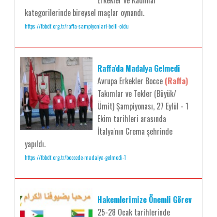
Erkekler ve Kadınlar
kategorilerinde bireysel maçlar oynandı.
https://tbbdf.org.tr/raffa-sampiyonlari-belli-oldu
Raffa'da Madalya Gelmedi
Avrupa Erkekler Bocce
(Raffa)
Takımlar ve Tekler (Büyük/
Ümit) Şampiyonası, 27 Eylül - 1
Ekim tarihleri arasında
İtalya'nın Crema şehrinde
yapıldı.
https://tbbdf.org.tr/boccede-madalya-gelmedi-1
Hakemlerimize Önemli Görev
25-28 Ocak tarihlerinde