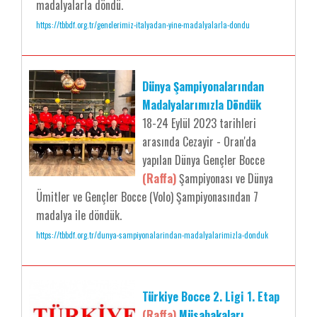
madalyalarla döndü.
https://tbbdf.org.tr/genclerimiz-italyadan-yine-madalyalarla-dondu
Dünya Şampiyonalarından
Madalyalarımızla Döndük
18-24 Eylül 2023 tarihleri
arasında Cezayir - Oran'da
yapılan Dünya Gençler Bocce
(Raffa)
Şampiyonası ve Dünya
Ümitler ve Gençler Bocce (Volo) Şampiyonasından 7
madalya ile döndük.
https://tbbdf.org.tr/dunya-sampiyonalarindan-madalyalarimizla-donduk
Türkiye Bocce 2. Ligi 1. Etap
(Raffa)
Müsabakaları