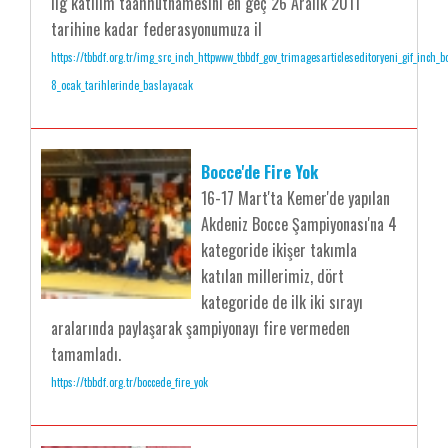
lig katılım taahhütnamesini en geç 26 Aralık 2011
tarihine kadar federasyonumuza il
https://tbbdf.org.tr/img_src_inch_httpwww_tbbdf_gov_trimagesarticleseditoryeni_gif_inch_b
8_ocak_tarihlerinde_baslayacak
Bocce'de Fire Yok
16-17 Mart'ta Kemer'de yapılan
Akdeniz Bocce Şampiyonası'na 4
kategoride ikişer takımla
katılan millerimiz, dört
kategoride de ilk iki sırayı
aralarında paylaşarak şampiyonayı fire vermeden
tamamladı.
https://tbbdf.org.tr/boccede_fire_yok