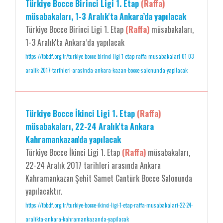
Türkiye Bocce Birinci Ligi 1. Etap
(Raffa)
müsabakaları, 1-3 Aralık'ta Ankara’da yapılacak
Türkiye Bocce Birinci Ligi 1. Etap
(Raffa)
müsabakaları,
1-3 Aralık'ta Ankara’da yapılacak
https://tbbdf.org.tr/turkiye-bocce-birinci-ligi-1-etap-raffa-musabakalari-01-03-
aralik-2017-tarihleri-arasinda-ankara-kazan-bocce-salonunda-yapilacak
Türkiye Bocce İkinci Ligi 1. Etap
(Raffa)
müsabakaları, 22-24 Aralık'ta Ankara
Kahramankazan'da yapılacak
Türkiye Bocce İkinci Ligi 1. Etap
(Raffa)
müsabakaları,
22-24 Aralık 2017 tarihleri arasında Ankara
Kahramankazan Şehit Samet Cantürk Bocce Salonunda
yapılacaktır.
https://tbbdf.org.tr/turkiye-bocce-ikinci-ligi-1-etap-raffa-musabakalari-22-24-
aralikta-ankara-kahramankazanda-yapilacak