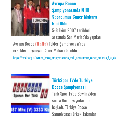
Avrupa Bocce
Şampiyonasında Milli
Sporcumuz Caner Makara
5.ci Oldu
5-8 Ekim 2007 tarihleri
arasında San Marino'da yapılan
Avrupa Bocce
(Raffa)
Tekler Şampiyonası'nda
erkeklerde yarışan Caner Makara 5. oldu.
https://tbbdf.org.tr/avrupa_bocce_ampiyonasnda_milli_sporcumuz_caner_makara_5_ci_ol
TürkSpor Tv'de Türkiye
Bocce Şampiyonası
Türk Spor Tv'de Bowling'den
sonra Bocce yayınları da
başladı. Türkiye Bocce
Şampiyonası Erkek Takımlar