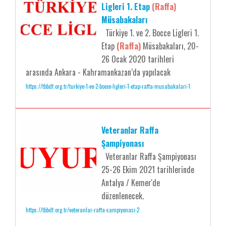
Ligleri 1. Etap
(Raffa)
Müsabakaları
Türkiye 1. ve 2. Bocce Ligleri 1.
Etap
(Raffa)
Müsabakaları, 20-
26 Ocak 2020 tarihleri
arasında Ankara - Kahramankazan’da yapılacak
https://tbbdf.org.tr/turkiye-1-ve-2-bocce-ligleri-1-etap-raffa-musabakalari-1
Veteranlar Raffa
Şampiyonası
Veteranlar Raffa Şampiyonası
25-26 Ekim 2021 tarihlerinde
Antalya / Kemer'de
düzenlenecek.
https://tbbdf.org.tr/veteranlar-raffa-sampiyonasi-2