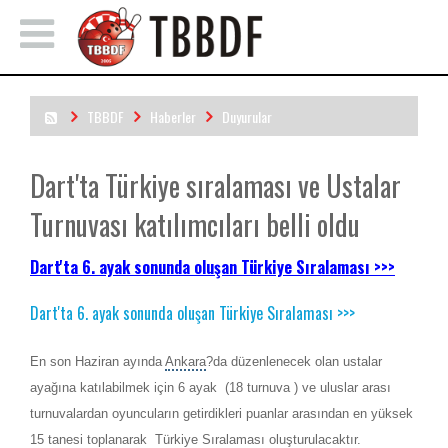
TBBDF
Haberler
Duyurular
Dart'ta Türkiye sıralaması ve Ustalar Turnuvası katılımcıları belli
Dart'ta Türkiye sıralaması ve Ustalar
oldu
Turnuvası katılımcıları belli oldu
Dart'ta 6. ayak sonunda oluşan Türkiye Sıralaması >>>
Dart'ta 6. ayak sonunda oluşan Türkiye Sıralaması >>>
En son Haziran ayında
Ankara
?da düzenlenecek olan ustalar
ayağına katılabilmek için 6 ayak
(18 turnuva ) ve uluslar arası
turnuvalardan oyuncuların getirdikleri puanlar arasından en yüksek
15 tanesi toplanarak
Türkiye Sıralaması oluşturulacaktır.