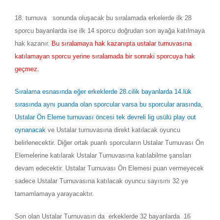
18. turnuva
sonunda oluşacak bu sıralamada erkelerde ilk 28
sporcu bayanlarda ise ilk 14 sporcu doğrudan son ayağa katılmaya
hak kazanır.
Bu sıralamaya hak kazanıpta ustalar turnuvasına
katılamayan sporcu yerine sıralamada bir sonraki sporcuya hak
geçmez.
Sıralama esnasında eğer erkeklerde 28.cilik bayanlarda 14.lük
sırasında aynı puanda olan sporcular varsa bu sporcular arasında,
Ustalar Ön Eleme turnuvası öncesi tek devreli lig usülü play out
oynanacak
ve Ustalar turnuvasına direkt katılacak oyuncu
belirlenecektir. Diğer ortak puanlı sporcuların Ustalar Turnuvası Ön
Elemelerine katılarak Ustalar Turnuvasına katılabilme şansları
devam edecektir. Ustalar Turnuvası Ön Elemesi puan vermeyecek
sadece Ustalar Turnuvasına katılacak oyuncu sayısını 32 ye
tamamlamaya yarayacaktır.
Son olan Ustalar Turnuvasın da
erkeklerde 32 bayanlarda
16