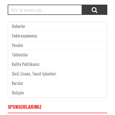
Haberler
Federasyonumuz
Yasalar
Talimatlar
Kalite Politikamız
Sicil, Lisans, Tescil İşlemleri
Kurslar
İletişim
SPONSORLARIMIZ