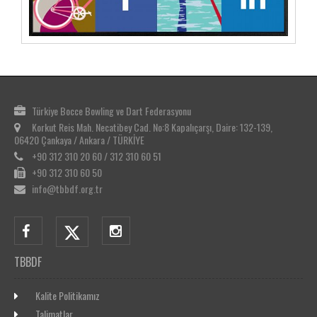
Türkiye Bocce Bowling ve Dart Federasyonu
Korkut Reis Mah. Necatibey Cad. No:8 Kapalıçarşı, Daire: 132-139,
06420 Çankaya / Ankara / TÜRKİYE
+90 312 310 20 60 / 312 310 60 51
+90 312 310 60 50
info@tbbdf.org.tr
TBBDF
Kalite Politikamız
Talimatlar