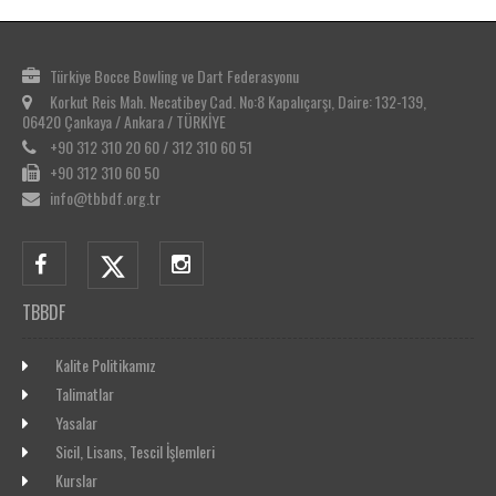
Türkiye Bocce Bowling ve Dart Federasyonu
Korkut Reis Mah. Necatibey Cad. No:8 Kapalıçarşı, Daire: 132-139,
06420 Çankaya / Ankara / TÜRKİYE
+90 312 310 20 60 / 312 310 60 51
+90 312 310 60 50
info@tbbdf.org.tr
TBBDF
Kalite Politikamız
Talimatlar
Yasalar
Sicil, Lisans, Tescil İşlemleri
Kurslar