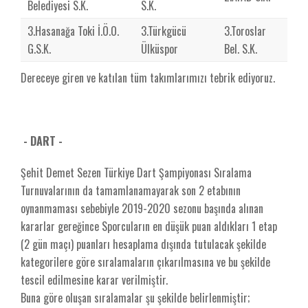
Belediyesi S.K.
S.K.
3.Hasanağa Toki İ.Ö.O.
3.Türkgücü
3.Toroslar
G.S.K.
Ülküspor
Bel. S.K.
Dereceye giren ve katılan tüm takımlarımızı tebrik ediyoruz.
- DART -
Şehit Demet Sezen Türkiye Dart Şampiyonası Sıralama
Turnuvalarının da tamamlanamayarak son 2 etabının
oynanmaması sebebiyle 2019-2020 sezonu başında alınan
kararlar gereğince Sporcuların en düşük puan aldıkları 1 etap
(2 gün maçı) puanları hesaplama dışında tutulacak şekilde
kategorilere göre sıralamaların çıkarılmasına ve bu şekilde
tescil edilmesine karar verilmiştir.
Buna göre oluşan sıralamalar şu şekilde belirlenmiştir;