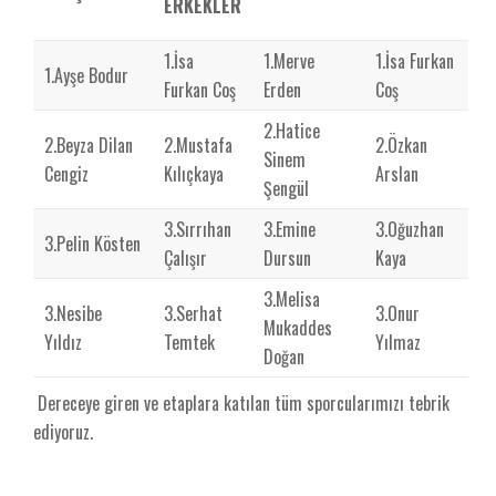
ERKEKLER
1.İsa
1.Merve
1.İsa Furkan
1.Ayşe Bodur
Furkan Coş
Erden
Coş
2.Hatice
2.Beyza Dilan
2.Mustafa
2.Özkan
Sinem
Cengiz
Kılıçkaya
Arslan
Şengül
3.Sırrıhan
3.Emine
3.Oğuzhan
3.Pelin Kösten
Çalışır
Dursun
Kaya
3.Melisa
3.Nesibe
3.Serhat
3.Onur
Mukaddes
Yıldız
Temtek
Yılmaz
Doğan
Dereceye giren ve etaplara katılan tüm sporcularımızı tebrik
ediyoruz.