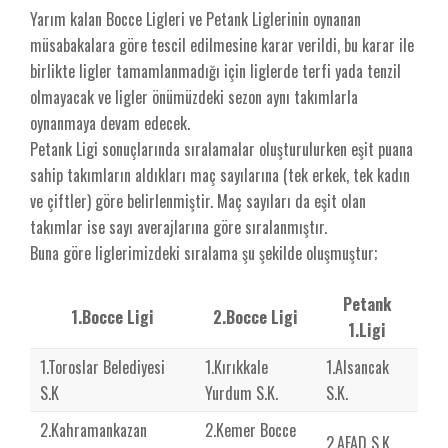
Yarım kalan Bocce Ligleri ve Petank Liglerinin oynanan
müsabakalara göre tescil edilmesine karar verildi, bu karar ile
birlikte ligler tamamlanmadığı için liglerde terfi yada tenzil
olmayacak ve ligler önümüzdeki sezon aynı takımlarla
oynanmaya devam edecek.
Petank Ligi sonuçlarında sıralamalar oluşturulurken eşit puana
sahip takımların aldıkları maç sayılarına (tek erkek, tek kadın
ve çiftler) göre belirlenmiştir. Maç sayıları da eşit olan
takımlar ise sayı averajlarına göre sıralanmıştır.
Buna göre liglerimizdeki sıralama şu şekilde oluşmuştur;
Petank
1.Bocce Ligi
2.Bocce Ligi
1.Ligi
1.Toroslar Belediyesi
1.Kırıkkale
1.Alsancak
S.K
Yurdum S.K.
S.K.
2.Kahramankazan
2.Kemer Bocce
2.AFAD S.K.