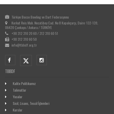
Türkiye Bocce Bowling ve Dart Federasyonu
Korkut Reis Mah. Necatibey Cad. No:8 Kapalıçarşı, Daire: 132-139,
06420 Çankaya / Ankara / TÜRKİYE
+90 312 310 20 60 / 312 310 60 51
+90 312 310 60 50
info@tbbdf.org.tr
TBBDF
Kalite Politikamız
Talimatlar
Yasalar
Sicil, Lisans, Tescil İşlemleri
Kurslar