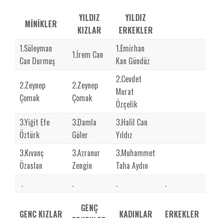
YILDIZ
YILDIZ
MİNİKLER
KIZLAR
ERKEKLER
1.Süleyman
1.Emirhan
1.İrem Can
Can Durmuş
Kan Gündüz
2.Cevdet
2.Zeynep
2.Zeynep
Murat
Çomak
Çomak
Özçelik
3.Yiğit Efe
3.Damla
3.Halil Can
Öztürk
Güler
Yıldız
3.Kıvanç
3.Azranur
3.Muhammet
Özaslan
Zengin
Taha Aydın
.
.
.
.
GENÇ
GENÇ KIZLAR
KADINLAR
ERKEKLER