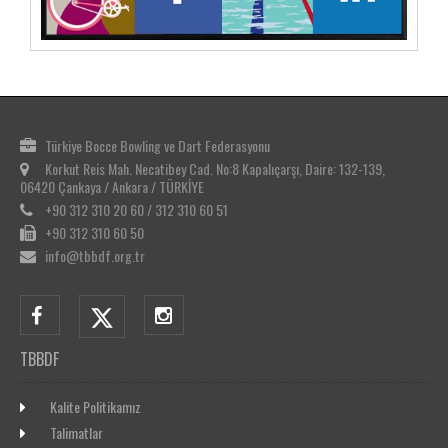
Türkiye Bocce Bowling ve Dart Federasyonu
Korkut Reis Mah. Necatibey Cad. No:8 Kapalıçarşı, Daire: 132-139,
06420 Çankaya / Ankara / TÜRKİYE
+90 312 310 20 60 / 312 310 60 51
+90 312 310 60 50
info@tbbdf.org.tr
TBBDF
Kalite Politikamız
Talimatlar