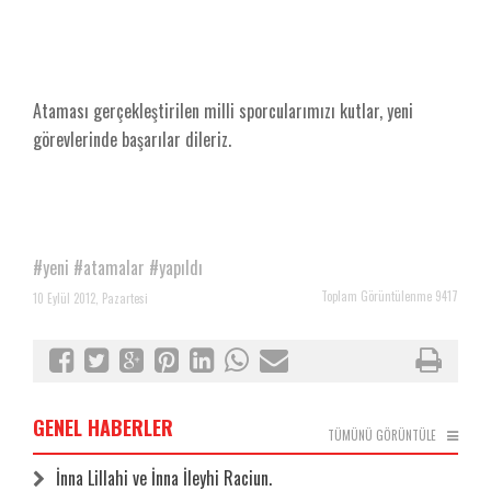
Ataması gerçekleştirilen milli sporcularımızı kutlar, yeni
görevlerinde başarılar dileriz.
#yeni
#atamalar
#yapıldı
Toplam Görüntülenme 9417
10 Eylül 2012, Pazartesi
GENEL HABERLER
TÜMÜNÜ GÖRÜNTÜLE
İnna Lillahi ve İnna İleyhi Raciun.