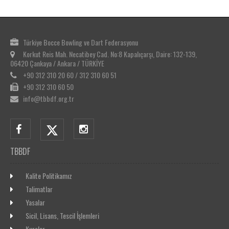
Türkiye Bocce Bowling ve Dart Federasyonu
Korkut Reis Mah. Necatibey Cad. No:8 Kapalıçarşı, Daire: 132-139,
06420 Çankaya / Ankara / TÜRKİYE
+90 312 310 20 60 / 312 310 60 51
+90 312 310 60 50
info@tbbdf.org.tr
TBBDF
Kalite Politikamız
Talimatlar
Yasalar
Sicil, Lisans, Tescil İşlemleri
Kurslar