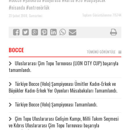
#bocce
#yalova'da
#duyurusu
#kursu
#28
#başlayacak
#nisanda
#antrenörlük
Toplam Görüntülenme 715744
23 Şubat 2008, Cumartesi
BOCCE
TÜMÜNÜ GÖRÜNTÜLE
Uluslararası Çim Topu Turnuvası (LION CITY CUP) başarıyla
tamamlandı.
Türkiye Bocce (Volo) Şampiyonası Ümitler Kadın-Erkek ve
Büyükler Kadın-Erkek Yer Oyunları Müsabakaları Tamamlandı.
Türkiye Bocce (Volo) Şampiyonası Tamamlandı.
Çim Topu Uluslararası Gelişim Kampı, Milli Takım Seçmesi
ve Kıbrıs Uluslararası Çim Topu Turnuvası başarıyla