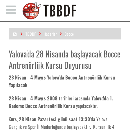
TBBDF
Haberler
Bocce
Yalova'da 28 Nisanda başlayacak Bocce Antrenörlük Kursu
Yalova'da 28 Nisanda başlayacak Bocce
Duyurusu
Antrenörlük Kursu Duyurusu
28 Nisan - 4 Mayıs Yalova'da Bocce Antrenörlük Kursu
Yapılacak
28 Nisan - 4 Mayıs 2008
tarihleri arasında
Yalova'da
1.
Kademe Bocce Antrenörlük Kursu
yapılacaktır.
Kurs,
28 Nisan Pazartesi günü saat 13:30'da
Yalova
Gençlik ve Spor İl Müdürlüğünde başlayacaktır. Kursun ilk 4