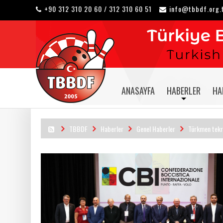
+90 312 310 20 60 / 312 310 60 51
info@tbbdf.org.
ANASAYFA
HABERLER
HA
TBBDF
Haberler
Genel Haberler
Türkmen tekra