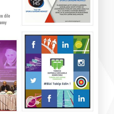
nı dile
anny