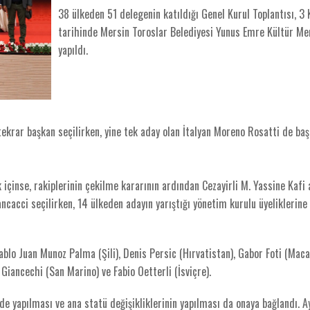
38 ülkeden 51 delegenin katıldığı Genel Kurul Toplantısı, 3
tarihinde Mersin Toroslar Belediyesi Yunus Emre Kültür Me
yapıldı.
tekrar başkan seçilirken, yine tek aday olan İtalyan Moreno Rosatti de ba
ık içinse, rakiplerinin çekilme kararının ardından Cezayirli M. Yassine Kafi
ncacci seçilirken, 14 ülkeden adayın yarıştığı yönetim kurulu üyeliklerine 
ablo Juan Munoz Palma (Şili), Denis Persic (Hırvatistan), Gabor Foti (Maca
Giancechi (San Marino) ve Fabio Oetterli (İsviçre).
 yapılması ve ana statü değişikliklerinin yapılması da onaya bağlandı. A