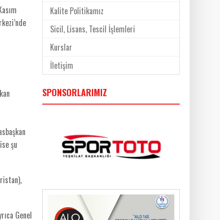
 Kasım
Kalite Politikamız
rkezi’nde
Sicil, Lisans, Tescil İşlemleri
Kurslar
İletişim
SPONSORLARIMIZ
şkan
 asbaşkan
ise şu
ristan),
yrıca Genel