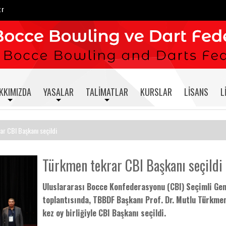
tr
KKIMIZDA
YASALAR
TALIMATLAR
KURSLAR
LISANS
L
r CBI Başkanı seçildi
Türkmen tekrar CBI Başkanı seçildi
Uluslararası Bocce Konfederasyonu (CBI) Seçimli Gen
toplantısında, TBBDF Başkanı Prof. Dr. Mutlu Türkmen
kez oy birliğiyle CBI Başkanı seçildi.