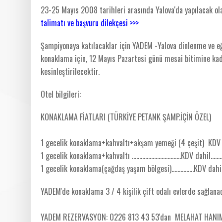
23-25 Mayıs 2008 tarihleri arasında Yalova'da yapılacak ol
talimatı ve başvuru dilekçesi >>>
Şampiyonaya katılacaklar için YADEM -Yalova dinlenme ve eğ
konaklama için, 12 Mayıs Pazartesi günü mesai bitimine ka
kesinleştirilecektir.
Otel bilgileri:
KONAKLAMA FİATLARI (TÜRKİYE PETANK ŞAMP.İÇİN ÖZEL)
1 gecelik konaklama+kahvaltı+akşam yemeği (4 çeşit) KDV dahil
1 gecelik konaklama+kahvaltı .................................KDV dahil.......
1 gecelik konaklama(çağdaş yaşam bölgesi)...............KDV dahil....
YADEM'de konaklama 3 / 4 kişilik çift odalı evlerde sağlana
YADEM REZERVASYON: O226 813 43 53'dan MELAHAT HAN