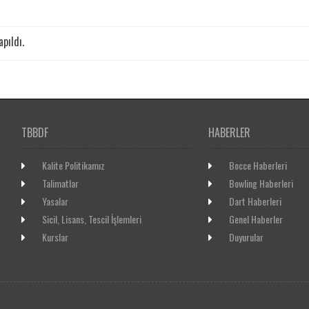
pıldı.
TBBDF
HABERLER
Kalite Politikamız
Bocce Haberleri
Talimatlar
Bowling Haberleri
Yasalar
Dart Haberleri
Sicil, Lisans, Tescil İşlemleri
Genel Haberler
Kurslar
Duyurular