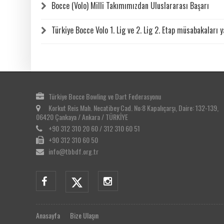
Bocce (Volo) Milli Takımımızdan Uluslararası Başarı
Türkiye Bocce Volo 1. Lig ve 2. Lig 2. Etap müsabakaları ya
Türkiye Bocce Bowling ve Dart Federasyonu
Korkut Reis Mah. Necatibey Cad. No:8 Kapalıçarşı, Daire: 132-139,
06420 Çankaya / Ankara / TÜRKİYE
+90 312 310 20 60 / 312 310 60 51
+90 312 310 60 50
info@tbbdf.org.tr
Anasayfa
Bize Ulaşın