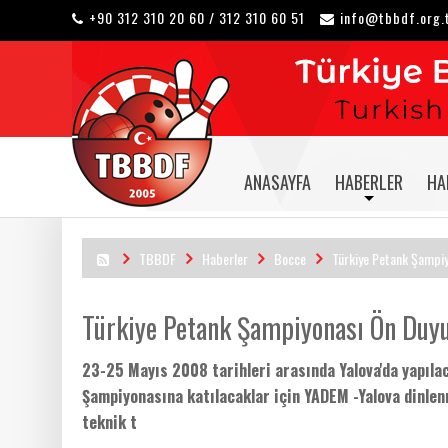
+90 312 310 20 60 / 312 310 60 51
info@tbbdf.org.
ANASAYFA
HABERLER
HA
TBBDF
Haberler
Bocce
Türkiye Petank Şampiy
Türkiye Petank Şampiyonası Ön Duyu
23-25 Mayıs 2008 tarihleri arasında Yalova'da yapıla
Şampiyonasına katılacaklar için YADEM -Yalova dinle
teknik t