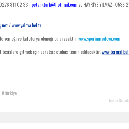
/ 0226 811 02 33 -
petankturk@hotmail.com
ve HAYRİYE YILMAZ- 0536 2
ş.net
/
www.yalova.bel.tr
le yemeği ve kafeterya olanağı bulunacaktır:
www.sporiumyalova.com
 tesislere gitmek için ücretsiz otobüs temin edilecektir.
www.termal.bel
u
#türkiye
Toplam Görünt