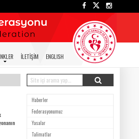
INKLER
İLETIŞIM
ENGLISH
Haberler
Federasyonumuz
k
yonanın
Yasalar
Talimatlar