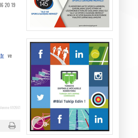
16 20 19
.tr
ve
ülenme 692661