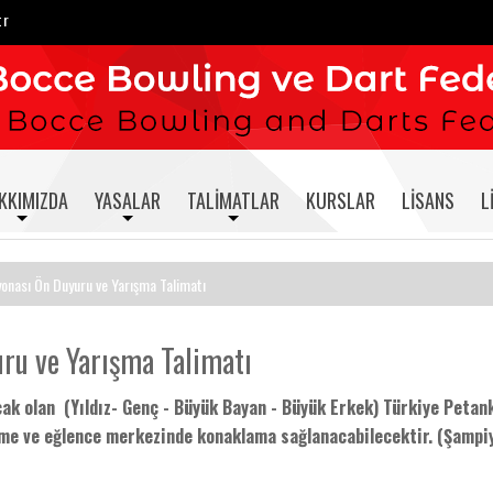
tr
KKIMIZDA
YASALAR
TALIMATLAR
KURSLAR
LISANS
L
onası Ön Duyuru ve Yarışma Talimatı
ru ve Yarışma Talimatı
cak olan (Yıldız- Genç - Büyük Bayan - Büyük Erkek) Türkiye Petan
nme ve eğlence merkezinde konaklama sağlanacabilecektir. (Şampi