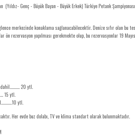
an (Yıldız- Genç - Büyük Bayan - Büyük Erkek) Türkiye Petank Şampiyonas
lence merkezinde konaklama sağlanacabilecektir. Denize sıfır olan bu te
dar ön rezervasyon yapılması gerekmekte olup, bu rezervasyonlar 19 Mayı
........... 20 ytl.
.... 15 ytl.
........10 ytl.
caktır. Her evde buz dolabı, TV ve klima standart olarak bulunmaktadır.
IM