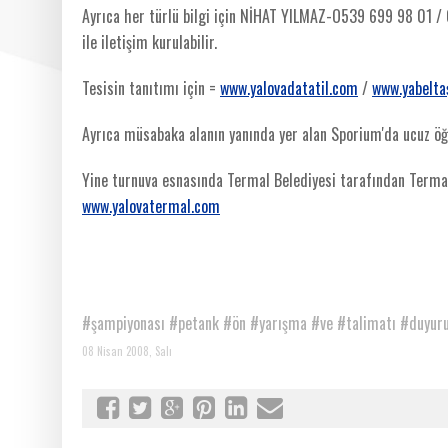
Ayrıca her türlü bilgi için NİHAT YILMAZ-O539 699 98 01 
ile iletişim kurulabilir.
Tesisin tanıtımı için =
www.yalovada
tatil.com
/
www.yabelta
Ayrıca müsabaka alanın yanında yer alan Sporium'da ucuz öğ
Yine turnuva esnasında Termal Belediyesi tarafından Termal
www.yalovatermal.com
#şampiyonası
#petank
#ön
#yarışma
#ve
#talimatı
#duyur
08 Nisan 2008, Salı