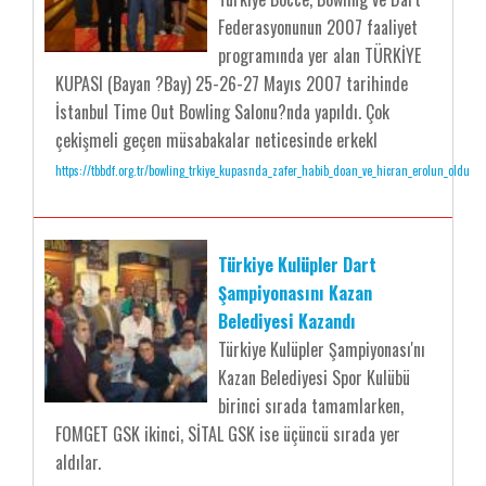
Federasyonunun 2007 faaliyet
programında yer alan TÜRKİYE
KUPASI (Bayan ?Bay) 25-26-27 Mayıs 2007 tarihinde
İstanbul Time Out Bowling Salonu?nda yapıldı. Çok
çekişmeli geçen müsabakalar neticesinde erkekl
https://tbbdf.org.tr/bowling_trkiye_kupasnda_zafer_habib_doan_ve_hicran_erolun_oldu
Türkiye Kulüpler Dart
Şampiyonasını Kazan
Belediyesi Kazandı
Türkiye Kulüpler Şampiyonası'nı
Kazan Belediyesi Spor Kulübü
birinci sırada tamamlarken,
FOMGET GSK ikinci, SİTAL GSK ise üçüncü sırada yer
aldılar.