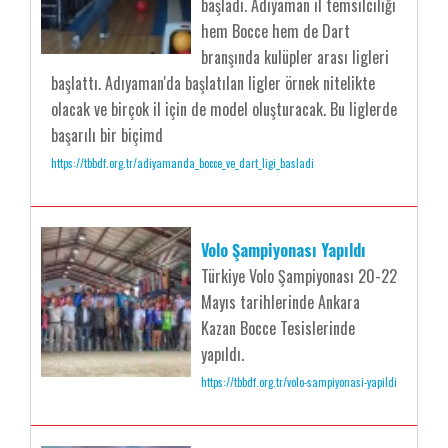
başladı. Adıyaman il temsilciliği
hem Bocce hem de Dart
branşında kulüpler arası ligleri
başlattı. Adıyaman'da başlatılan ligler örnek nitelikte
olacak ve birçok il için de model oluşturacak. Bu liglerde
başarılı bir biçimd
https://tbbdf.org.tr/adiyamanda_bocce_ve_dart_ligi_basladi
Volo Şampiyonası Yapıldı
Türkiye Volo Şampiyonası 20-22
Mayıs tarihlerinde Ankara
Kazan Bocce Tesislerinde
yapıldı.
https://tbbdf.org.tr/volo-sampiyonasi-yapildi