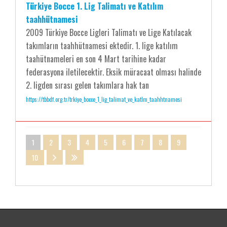
Türkiye Bocce 1. Lig Talimatı ve Katılım
taahhütnamesi
2009 Türkiye Bocce Ligleri Talimatı ve Lige Katılacak
takımların taahhütnamesi ektedir. 1. lige katılım
taahütnameleri en son 4 Mart tarihine kadar
federasyona iletilecektir. Eksik müracaat olması halinde
2. ligden sırası gelen takımlara hak tan
https://tbbdf.org.tr/trkiye_bocce_1_lig_talimat_ve_katlm_taahhtnamesi
1
2
3
4
5
6
7
8
9
10