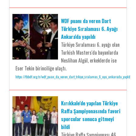
WDF puanı da veren Dart
Türkiye Sıralaması 6. Ayağı
Ankara'da yapıldı
Türkiye Sıralaması 6. ayağı olan
Turkish Masters'da bayanlarda
Neslihan Algül, erkeklerde ise
Eser Tekin birinciliğe ulaştı.
https://tbbdf.org.tr/wdf_puan_da_veren_dart_trkiye_sralamas_6_aya_ankarada_yapld
Kırıkkale'de yapılan Türkiye
Raffa Şampiyonasında favori
sporcular sonuca gitmeyi
bildi
Türkiye Raffa Şampiyonası 46