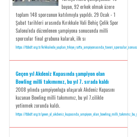
bayan, 92 erkek olmak üzere
toplam 148 sporcunun katılımıyla yapıldı. 29 Ocak - 1
Şubat tarihleri arasında Kırıkkale Vali Behiç Çelik Spor
Salonu'nda düzenlenen şampiyona sonucunda milli
sporcular final grubuna kalarak, ilk sı
https://tbbdf.org.tr/krkkalede_yaplan_trkiye_raffa_ampiyonasnda_favori_sporcular_sonuca
Geçen yıl Akdeniz Kupasında şampiyon olan
Bowling milli takımımız, bu yıl 7. sırada kaldı
2008 yılında şampiyonluğa ulaşarak Akdeniz Kupasını
kazanan Bowling milli takımımız, bu yıl 7.cilikle
yetinmek zorunda kaldı.
https://tbbdf.org.tr/geen_yl_akdeniz_kupasnda_ampiyon_olan_bowling_milli_takmmz_bu_