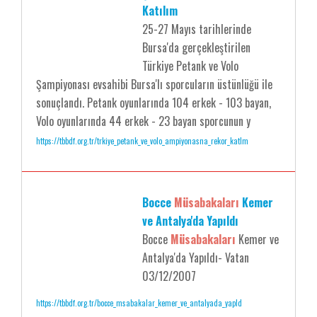
Katılım
25-27 Mayıs tarihlerinde
Bursa'da gerçekleştirilen
Türkiye Petank ve Volo
Şampiyonası evsahibi Bursa'lı sporcuların üstünlüğü ile
sonuçlandı. Petank oyunlarında 104 erkek - 103 bayan,
Volo oyunlarında 44 erkek - 23 bayan sporcunun y
https://tbbdf.org.tr/trkiye_petank_ve_volo_ampiyonasna_rekor_katlm
Bocce
Müsabakaları
Kemer
ve Antalya'da Yapıldı
Bocce
Müsabakaları
Kemer ve
Antalya'da Yapıldı- Vatan
03/12/2007
https://tbbdf.org.tr/bocce_msabakalar_kemer_ve_antalyada_yapld