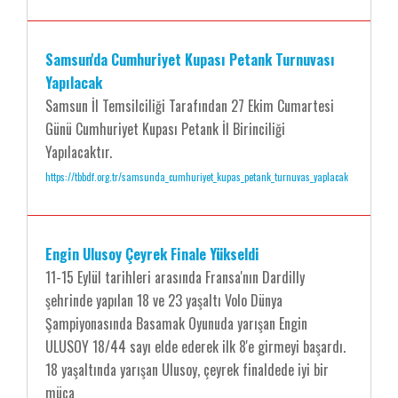
Samsun'da Cumhuriyet Kupası Petank Turnuvası
Yapılacak
Samsun İl Temsilciliği Tarafından 27 Ekim Cumartesi
Günü Cumhuriyet Kupası Petank İl Birinciliği
Yapılacaktır.
https://tbbdf.org.tr/samsunda_cumhuriyet_kupas_petank_turnuvas_yaplacak
Engin Ulusoy Çeyrek Finale Yükseldi
11-15 Eylül tarihleri arasında Fransa'nın Dardilly
şehrinde yapılan 18 ve 23 yaşaltı Volo Dünya
Şampiyonasında Basamak Oyunuda yarışan Engin
ULUSOY 18/44 sayı elde ederek ilk 8'e girmeyi başardı.
18 yaşaltında yarışan Ulusoy, çeyrek finaldede iyi bir
müca