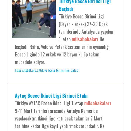
Türkiye Bocce Birinci Ligi
Başladı
Türkiye Bocce Birinci Ligi
(Bayan - erkek) 27-29 Ocak
tarihlerinde Antalya'da yapılan
1. etap
müsabakaları
ile
başladı. Raffa, Volo ve Petank sistemlerinin oynandığı
Bocce Liginde 12 erkek ve 12 bayan kulüp takımı
mücadele ediyor.
https://tbbdf.org.tr/trkiye_bocce_birinci_ligi_balad
Aytaç Bocce İkinci Ligi Birinci Etabı
Türkiye AYTAÇ Bocce İkinci Ligi 1. etap
müsabakaları
9-11 Mart tarihleri arasında Antalya Kemer'de
yapılacaktır. İkinci lige katılacak takımlar 7 Mart
tarihine kadar lige kayıt yaptırmak zorundadır. Ka