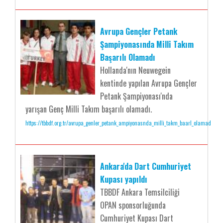
Avrupa Gençler Petank
Şampiyonasında Milli Takım
Başarılı Olamadı
Hollanda'nın Neuwegein
kentinde yapılan Avrupa Gençler
Petank Şampiyonası'nda
yarışan Genç Milli Takım başarılı olamadı.
https://tbbdf.org.tr/avrupa_genler_petank_ampiyonasnda_milli_takm_baarl_olamad
Ankara'da Dart Cumhuriyet
Kupası yapıldı
TBBDF Ankara Temsilciliği
OPAN sponsorluğunda
Cumhuriyet Kupası Dart