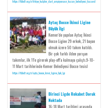
https://tbbdf.org.tr/trkiye_kulpler_dart_ampiyonasn_kazan_belediyesi_kazand
Aytaç Bocce İkinci Ligine
Büyük İlgi
Kemer'de yapılan Aytaç İkinci
Bocce Ligine 29 erkek, 21 bayan
olmak üzere 50 takım katıldı.
Bir çok farklı ilden yarışan
takımlar, ilk 11'e girerek play-off'a kalmaya çalıştı.9-10-
11 Mart tarihlerinde Kemer Belediyesi Bocce tesisl
https://tbbdf.org.tr/ayta_bocce_kinci_ligine_byk_lgi
Birinci Ligde Rekabet Doruk
Noktada
16-18 Mart tarihleri arasında