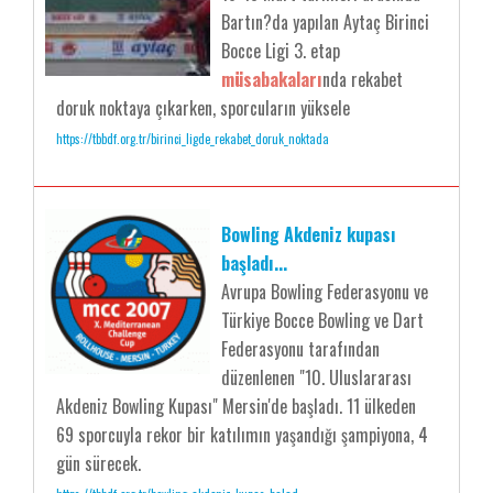
Bartın?da yapılan Aytaç Birinci
Bocce Ligi 3. etap
müsabakaları
nda rekabet
doruk noktaya çıkarken, sporcuların yüksele
https://tbbdf.org.tr/birinci_ligde_rekabet_doruk_noktada
Bowling Akdeniz kupası
başladı...
Avrupa Bowling Federasyonu ve
Türkiye Bocce Bowling ve Dart
Federasyonu tarafından
düzenlenen "10. Uluslararası
Akdeniz Bowling Kupası" Mersin'de başladı. 11 ülkeden
69 sporcuyla rekor bir katılımın yaşandığı şampiyona, 4
gün sürecek.