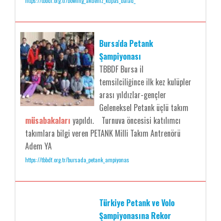
https://tbbdf.org.tr/bowling_akdeniz_kupas_balad_
Bursa'da Petank
Şampiyonası
TBBDF Bursa il
temsilciliğince ilk kez kulüpler
arası yıldızlar-gençler
Geleneksel Petank üçlü takım
müsabakaları
yapıldı. Turnuva öncesisi katılımcı
takımlara bilgi veren PETANK Milli Takım Antrenörü
Adem YA
https://tbbdf.org.tr/bursada_petank_ampiyonas
Türkiye Petank ve Volo
Şampiyonasına Rekor