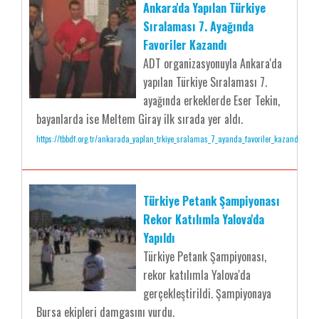
Ankara'da Yapılan Türkiye
Sıralaması 7. Ayağında
Favoriler Kazandı
ADT organizasyonuyla Ankara'da
yapılan Türkiye Sıralaması 7.
ayağında erkeklerde Eser Tekin,
bayanlarda ise Meltem Giray ilk sırada yer aldı.
https://tbbdf.org.tr/ankarada_yaplan_trkiye_sralamas_7_ayanda_favoriler_kazand
Türkiye Petank Şampiyonası
Rekor Katılımla Yalova'da
Yapıldı
Türkiye Petank Şampiyonası,
rekor katılımla Yalova'da
gerçekleştirildi. Şampiyonaya
Bursa ekipleri damgasını vurdu.