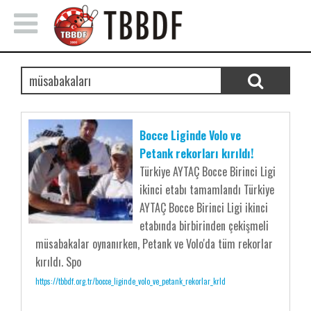
Bocce Liginde Volo ve
Petank rekorları kırıldı!
Türkiye AYTAÇ Bocce Birinci Ligi
ikinci etabı tamamlandı Türkiye
AYTAÇ Bocce Birinci Ligi ikinci
etabında birbirinden çekişmeli
müsabakalar oynanırken, Petank ve Volo'da tüm rekorlar
kırıldı. Spo
https://tbbdf.org.tr/bocce_liginde_volo_ve_petank_rekorlar_krld