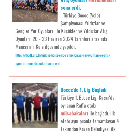
sona erdi.
Türkiye Bocce (Volo)
Şampiyonası Yıldızlar ve
Gençler Yer Oyunları ile Küçükler ve Yıldızlar Atış
Oyunları, 20 - 23 Haziran 2024 tarihleri arasında
Manisa’nın Kula ilçesinde yapıldı.
https://tbbdf.org.tr/turkiye-bocce-volo-sampiyonasi-yer-oyunlari-ve-atis-
oyunlari-musabakalari-sona-erdi-
Bocce'de 1. Lig Başladı
Türkiye 1. Bocce Ligi Kazan'da
oynanan Raffa etabı
müsabakaları
ile başladı. İlk
etabı aynı puanla tamamlayan 4
takımdan Kazan Belediyesi ilk