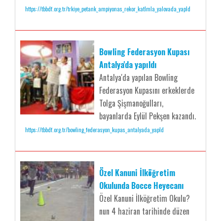
https://tbbdf.org.tr/trkiye_petank_ampiyonas_rekor_katlmla_yalovada_yapld
Bowling Federasyon Kupası
Antalya'da yapıldı
Antalya'da yapılan Bowling
Federasyon Kupasını erkeklerde
Tolga Şişmanoğulları,
bayanlarda Eylül Pekşen kazandı.
https://tbbdf.org.tr/bowling_federasyon_kupas_antalyada_yapld
Özel Kanuni İlköğretim
Okulunda Bocce Heyecanı
Özel Kanuni İlköğretim Okulu?
nun 4 haziran tarihinde düzen