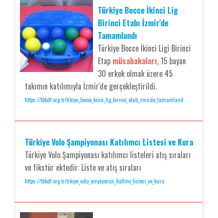
Türkiye Bocce İkinci Lig
Birinci Etabı İzmir'de
Tamamlandı
Türkiye Bocce İkinci Ligi Birinci
Etap
müsabakaları
, 15 bayan
30 erkek olmak üzere 45
takımın katılımıyla İzmir'de gerçekleştirildi.
https://tbbdf.org.tr/trkiye_bocce_kinci_lig_birinci_etab_zmirde_tamamland
Türkiye Volo Şampiyonası Katılımcı Listesi ve Kura
Türkiye Volo Şampiyonası katılımcı listeleri atış sıraları
ve fikstür ektedir: Liste ve atış sıraları
https://tbbdf.org.tr/trkiye_volo_ampiyonas_katlmc_listesi_ve_kura