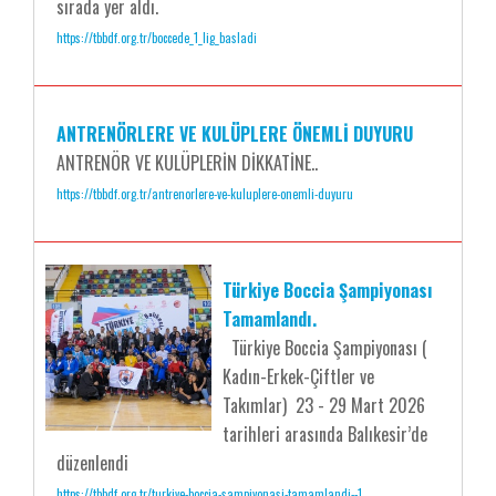
sırada yer aldı.
https://tbbdf.org.tr/boccede_1_lig_basladi
ANTRENÖRLERE VE KULÜPLERE ÖNEMLİ DUYURU
ANTRENÖR VE KULÜPLERİN DİKKATİNE..
https://tbbdf.org.tr/antrenorlere-ve-kuluplere-onemli-duyuru
Türkiye Boccia Şampiyonası
Tamamlandı.
Türkiye Boccia Şampiyonası (
Kadın-Erkek-Çiftler ve
Takımlar) 23 - 29 Mart 2026
tarihleri arasında Balıkesir’de
düzenlendi
https://tbbdf.org.tr/turkiye-boccia-sampiyonasi-tamamlandi--1