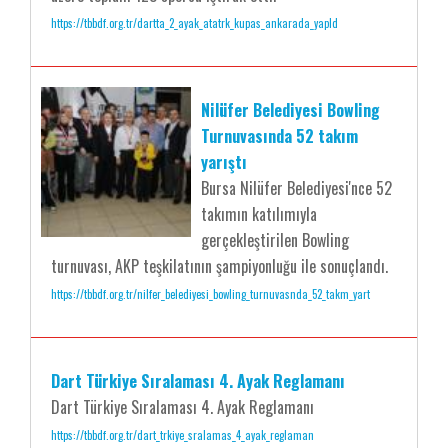
https://tbbdf.org.tr/dartta_2_ayak_atatrk_kupas_ankarada_yapld
Nilüfer Belediyesi Bowling
Turnuvasında 52 takım
yarıştı
Bursa Nilüfer Belediyesi'nce 52
takımın katılımıyla
gerçekleştirilen Bowling
turnuvası, AKP teşkilatının şampiyonluğu ile sonuçlandı.
https://tbbdf.org.tr/nilfer_belediyesi_bowling_turnuvasnda_52_takm_yart
Dart Türkiye Sıralaması 4. Ayak Reglamanı
Dart Türkiye Sıralaması 4. Ayak Reglamanı
https://tbbdf.org.tr/dart_trkiye_sralamas_4_ayak_reglaman