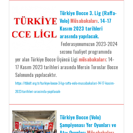
Türkiye Bocce 3. Lig (Raffa-
Volo)
Müsabakaları
. 14-17
Kasım 2023 tarihleri
arasında yapılacak.
Federasyonumuzun 2023-2024
sezonu faaliyet programında
yer alan Türkiye Bocce Üçüncü Ligi
müsabakaları
; 14-
17 Kasım 2023 tarihleri arasında Mersin Toroslar Bocce
Salonunda yapılacaktır.
https://tbbdf.org.tr/turkiye-bocce-3-lig-raffa-volo-musabakalari-14-17-kasim-
2023-tarihleri-arasinda-yapilacak-
Türkiye Bocce (Volo)
Şampiyonası Yer Oyunları ve
Atış Oyunları
Müsabakaları