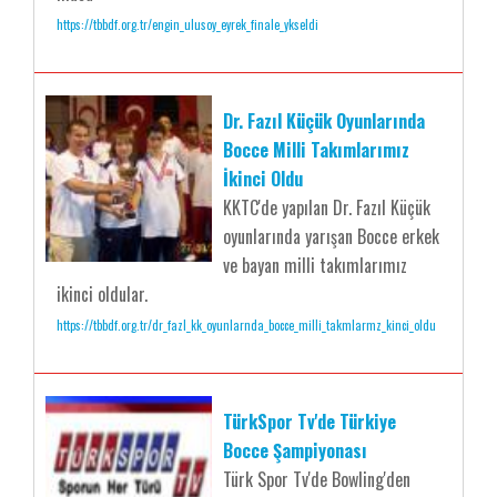
https://tbbdf.org.tr/engin_ulusoy_eyrek_finale_ykseldi
Dr. Fazıl Küçük Oyunlarında
Bocce Milli Takımlarımız
İkinci Oldu
KKTC'de yapılan Dr. Fazıl Küçük
oyunlarında yarışan Bocce erkek
ve bayan milli takımlarımız
ikinci oldular.
https://tbbdf.org.tr/dr_fazl_kk_oyunlarnda_bocce_milli_takmlarmz_kinci_oldu
TürkSpor Tv'de Türkiye
Bocce Şampiyonası
Türk Spor Tv'de Bowling'den