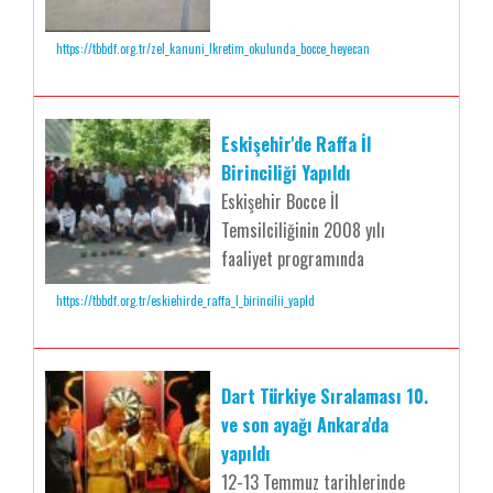
https://tbbdf.org.tr/zel_kanuni_lkretim_okulunda_bocce_heyecan
Eskişehir'de Raffa İl
Birinciliği Yapıldı
Eskişehir Bocce İl
Temsilciliğinin 2008 yılı
faaliyet programında
https://tbbdf.org.tr/eskiehirde_raffa_l_birincilii_yapld
Dart Türkiye Sıralaması 10.
ve son ayağı Ankara'da
yapıldı
12-13 Temmuz tarihlerinde