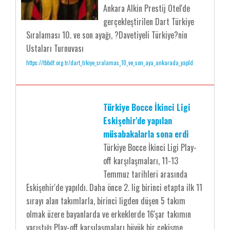
Ankara Alkin Prestij Otel'de
gerçekleştirilen Dart Türkiye
Sıralaması 10. ve son ayağı, ?Davetiyeli Türkiye?nin
Ustaları Turnuvası
https://tbbdf.org.tr/dart_trkiye_sralamas_10_ve_son_aya_ankarada_yapld
Türkiye Bocce İkinci Ligi
Eskişehir'de yapılan
müsabakalarla sona erdi
Türkiye Bocce İkinci Ligi Play-
off karşılaşmaları, 11-13
Temmuz tarihleri arasında
Eskişehir'de yapıldı. Daha önce 2. lig birinci etapta ilk 11
sırayı alan takımlarla, birinci ligden düşen 5 takım
olmak üzere bayanlarda ve erkeklerde 16'şar takımın
yarıştığı Play-off karşılaşmaları büyük bir çekişme