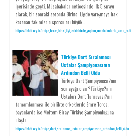
içerisinde geçti. Müsabakalar neticesinde ilk 5 sırayı
alarak, bir sonraki sezonda Birinci Ligde yarışmaya hak
kazanan takımların sporcuları büyük...
https://tbbdf.org.tr/trkiye_bocce_kinci_ligi_eskiehirde_yaplan_msabakalarla_sona_erdi
Türkiye Dart Sıralaması
Ustalar Şampiyonasının
Ardından Belli Oldu
Türkiye Dart Şampiyonası?nın
son ayağı olan ?Türkiye?nin
Ustaları Dart Turnuvası?nın
tamamlanması ile birlikte erkeklerde Emre Toros,
bayanlarda ise Meltem Giray Türkiye Şampiyonluğuna
ulaştı.
https://tbbdf.org.tr/trkiye_dart_sralamas_ustalar_ampiyonasnn_ardndan_belli_oldu