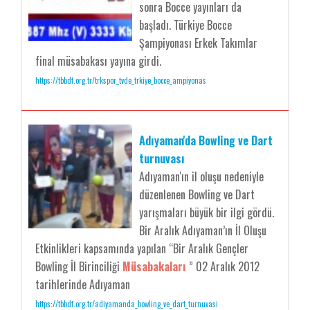
sonra Bocce yayınları da
başladı. Türkiye Bocce
Şampiyonası Erkek Takımlar
final müsabakası yayına girdi.
https://tbbdf.org.tr/trkspor_tvde_trkiye_bocce_ampiyonas
Adıyaman'da Bowling ve Dart
turnuvası
Adıyaman'ın il oluşu nedeniyle
düzenlenen Bowling ve Dart
yarışmaları büyük bir ilgi gördü.
Bir Aralık Adıyaman’ın İl Oluşu
Etkinlikleri kapsamında yapılan “Bir Aralık Gençler
Bowling İl Birinciliği
Müsabakaları
” 02 Aralık 2012
tarihlerinde Adıyaman
https://tbbdf.org.tr/adiyamanda_bowling_ve_dart_turnuvasi