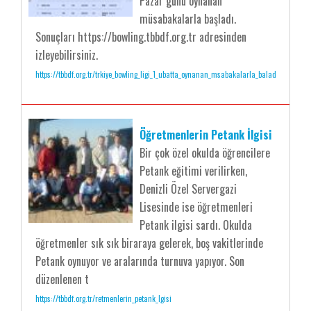
Pazar günü oynanan
müsabakalarla başladı.
Sonuçları https://bowling.tbbdf.org.tr adresinden
izleyebilirsiniz.
https://tbbdf.org.tr/trkiye_bowling_ligi_1_ubatta_oynanan_msabakalarla_balad
Öğretmenlerin Petank İlgisi
Bir çok özel okulda öğrencilere
Petank eğitimi verilirken,
Denizli Özel Servergazi
Lisesinde ise öğretmenleri
Petank ilgisi sardı. Okulda
öğretmenler sık sık biraraya gelerek, boş vakitlerinde
Petank oynuyor ve aralarında turnuva yapıyor. Son
düzenlenen t
https://tbbdf.org.tr/retmenlerin_petank_lgisi