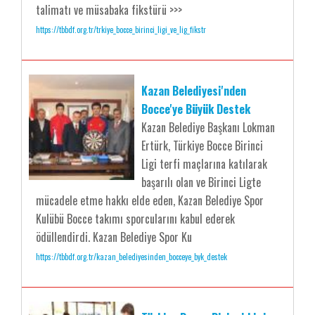
talimatı ve müsabaka fikstürü >>>
https://tbbdf.org.tr/trkiye_bocce_birinci_ligi_ve_lig_fikstr
Kazan Belediyesi'nden
Bocce'ye Büyük Destek
Kazan Belediye Başkanı Lokman
Ertürk, Türkiye Bocce Birinci
Ligi terfi maçlarına katılarak
başarılı olan ve Birinci Ligte
mücadele etme hakkı elde eden, Kazan Belediye Spor
Kulübü Bocce takımı sporcularını kabul ederek
ödüllendirdi. Kazan Belediye Spor Ku
https://tbbdf.org.tr/kazan_belediyesinden_bocceye_byk_destek