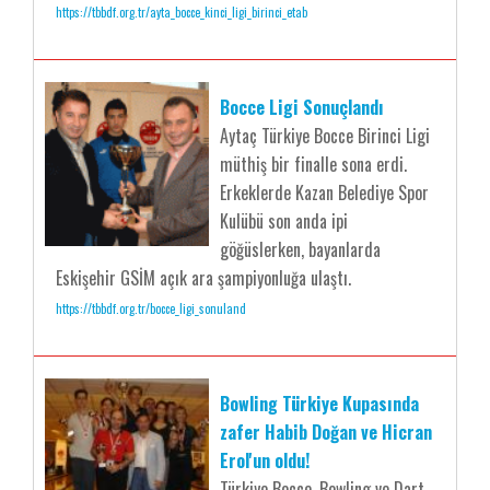
https://tbbdf.org.tr/ayta_bocce_kinci_ligi_birinci_etab
Bocce Ligi Sonuçlandı
Aytaç Türkiye Bocce Birinci Ligi
müthiş bir finalle sona erdi.
Erkeklerde Kazan Belediye Spor
Kulübü son anda ipi
göğüslerken, bayanlarda
Eskişehir GSİM açık ara şampiyonluğa ulaştı.
https://tbbdf.org.tr/bocce_ligi_sonuland
Bowling Türkiye Kupasında
zafer Habib Doğan ve Hicran
Erol'un oldu!
Türkiye Bocce, Bowling ve Dart