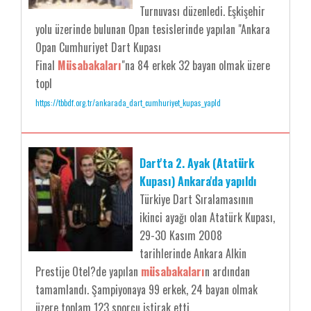
Turnuvası düzenledi. Eşkişehir
yolu üzerinde bulunan Opan tesislerinde yapılan "Ankara
Opan Cumhuriyet Dart Kupası
Final
Müsabakaları
"na 84 erkek 32 bayan olmak üzere
topl
https://tbbdf.org.tr/ankarada_dart_cumhuriyet_kupas_yapld
Dart'ta 2. Ayak (Atatürk
Kupası) Ankara'da yapıldı
Türkiye Dart Sıralamasının
ikinci ayağı olan Atatürk Kupası,
29-30 Kasım 2008
tarihlerinde Ankara Alkin
Prestije Otel?de yapılan
müsabakaları
n ardından
tamamlandı. Şampiyonaya 99 erkek, 24 bayan olmak
üzere toplam 123 sporcu iştirak etti.