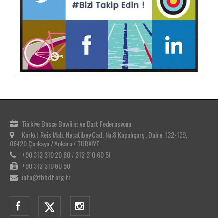
Türkiye Bocce Bowling ve Dart Federasyonu
Korkut Reis Mah. Necatibey Cad. No:8 Kapalıçarşı, Daire: 132-139,
06420 Çankaya / Ankara / TÜRKİYE
+90 312 310 20 60 / 312 310 60 51
+90 312 310 60 50
info@tbbdf.org.tr