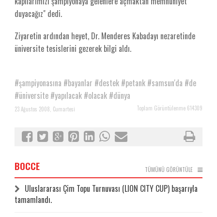
kapılarımızı şampiyonaya gelenlere açmaktan memnuniyet
duyacağız" dedi.
Ziyaretin ardından heyet, Dr. Menderes Kabadayı nezaretinde
üniversite tesislerini gezerek bilgi aldı.
#şampiyonasına
#bayanlar
#destek
#petank
#samsun'da
#de
#üniversite
#yapılacak
#olacak
#dünya
Toplam Görüntülenme 614309
23 Ağustos 2008, Cumartesi
BOCCE
TÜMÜNÜ GÖRÜNTÜLE
Uluslararası Çim Topu Turnuvası (LION CITY CUP) başarıyla
tamamlandı.