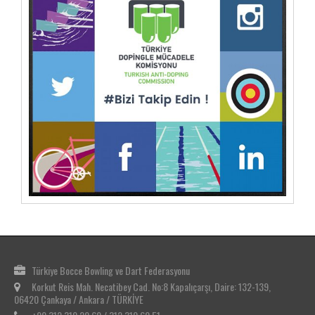
Türkiye Bocce Bowling ve Dart Federasyonu
Korkut Reis Mah. Necatibey Cad. No:8 Kapalıçarşı, Daire: 132-139,
06420 Çankaya / Ankara / TÜRKİYE