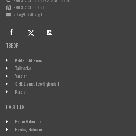
+90 312 310 20 60 / 312 310 60 51
+90 312 310 60 50
info@tbbdf.org.tr
TBBDF
Kalite Politikamız
Talimatlar
Yasalar
Sicil, Lisans, Tescil İşlemleri
Kurslar
HABERLER
Bocce Haberleri
Bowling Haberleri