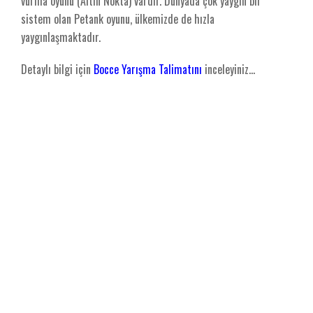
vurma oyunu (Altın Nokta) vardır. Dünyada çok yaygın bir
sistem olan Petank oyunu, ülkemizde de hızla
yaygınlaşmaktadır.
Detaylı bilgi için
Bocce Yarışma Talimatını
inceleyiniz...