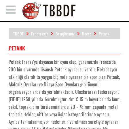
TBBDF
Federasyon
Branşlarımız
Bocce
Petank
PETANK
Petank Fransa'ya dayanan bir oyun olup, günümüzde Fransa'da
700 bin civarında lisanslı Petank oyuncusu vardır. Rekreasyon
etkinliği olarak ta yaygın biçimde oynanan bir spor olan Petank,
Akdeniz Oyunları ve Dünya Spor Oyunları gibi önemli
organizasyonlarda da yer almaktadır. Uluslararası Federasyonu
(FIPJP) 1958 yılında kurulmuştur. 4m X 15 m boyutlarında kum,
çakıl, toprak, çim türü zeminlerde, 70 - 78 mm çapında metal
toplarla, tekler, çiftler veya üçler kategorilerinde oynanır.
Ayrıca tanımlanmış zor hedeflerin vurulması suretiyle oynanan