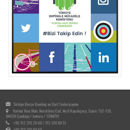
Türkiye Bocce Bowling ve Dart Federasyonu
Korkut Reis Mah. Necatibey Cad. No:8 Kapalıçarşı, Daire: 132-139,
06420 Çankaya / Ankara / TÜRKİYE
+90 312 310 20 60 / 312 310 60 51
+90 312 310 60 50