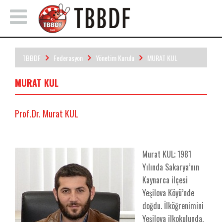
TBBDF
Federasyon
Yönetim Kurulu
MURAT KUL
MURAT KUL
Prof.Dr. Murat KUL
Murat KUL; 1981
Yılında Sakarya’nın
Kaynarca ilçesi
Yeşilova Köyü’nde
doğdu. İlköğrenimini
Yeşilova ilkokulunda,