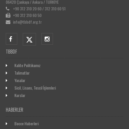
06420 Çankaya / Ankara / TÜRKİYE
+90 312 310 20 60 / 312 310 60 51
+90 312 310 60 50
info@tbbdf.org.tr
TBBDF
Kalite Politikamız
Talimatlar
Yasalar
Sicil, Lisans, Tescil İşlemleri
Kurslar
HABERLER
Bocce Haberleri