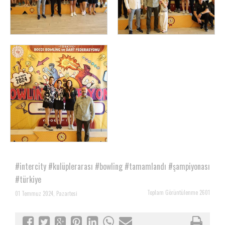
#intercity
#kulüplerarası
#bowling
#tamamlandı
#şampiyonası
#türkiye
Toplam Görüntülenme 2601
01 Temmuz 2024, Pazartesi