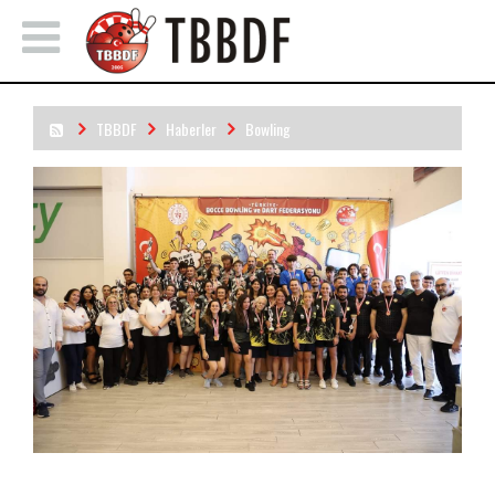
TBBDF
Haberler
Bowling
Intercity Türkiye Kulüplerarası Bowling Şampiyonası
Tamamlandı