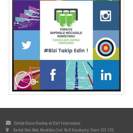
Türkiye Bocce Bowling ve Dart Federasyonu
Korkut Reis Mah. Necatibey Cad. No:8 Kapalıçarşı, Daire: 132-139,