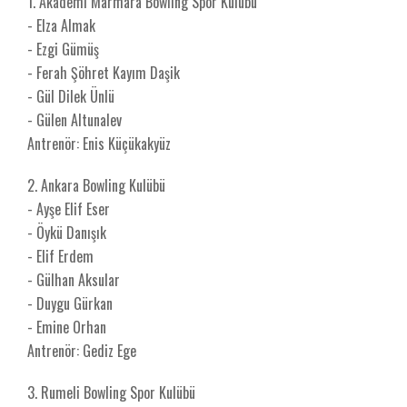
1. Akademi Marmara Bowling Spor Kulübü
- Elza Almak
- Ezgi Gümüş
- Ferah Şöhret Kayım Daşik
- Gül Dilek Ünlü
- Gülen Altunalev
Antrenör: Enis Küçükakyüz
2. Ankara Bowling Kulübü
- Ayşe Elif Eser
- Öykü Danışık
- Elif Erdem
- Gülhan Aksular
- Duygu Gürkan
- Emine Orhan
Antrenör: Gediz Ege
3. Rumeli Bowling Spor Kulübü