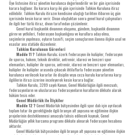
Üye listesine itiraz yönetim kurulunca değerlendirilir ve bir gün içerisinde
karara bağlanır. Bu karara karşı iki gün içerisinde Tahkim Kuruluna itiraz
edilebilir. Tahkim Kurulu itirazın kendisine ulaştığı tarihten itibaren üç gün
içerisinde kesin karar verir. Divan oluştuktan sonra genel kurul çalışmaları
ile ilgili her türlü itiraz, divan tarafından çözümlenir.
Genel kurul başkanlık divanının oluşumu, gündem, başkanlık divanının
görev ve yetkileri, federasyon başkanlığına ve kurullara aday olma,
seçimlerin yapılması, oyların tasnifi, seçim sonuçlarının ilanına ilişkin usul ve
esaslar ana statüde düzenlenir.
Tahkim Kurulunun Görevleri
Madde 11 ?
Tahkim Kurulu; özerk federasyon ile kulüpler, federasyon
ile sporcu, hakem, teknik direktör, antrenör, idareci ve benzeri spor
elemanları, kulüpler ile sporcu, antrenör, idareci ve benzeri spor elemanları,
kulüpler ile kulüpler arasında çıkacak ihtilaflarla federasyon yönetim
kurulunca verilecek kararlar ile disiplin veya ceza kurulu kararlarına karşı
ilgililerin itirazı üzerine inceleyerek kesin karara bağlar.
Tahkim Kurulu, 3289 sayılı Kanun, Genel Müdürlüğün ilgili mevzuatı,
federasyonların ve uluslararası federasyonların kurallarını dikkate alarak
hüküm tesis eder.
Genel Müdürlük ile İlişkiler
Madde 12 ?
Genel Müdürlük bütçesinden ilgili spor dalı için ayrılacak
toplam tutar ile gerektiğinde ilgili branşın alt yapısına ve eğitimine ilişkin
projelerinin desteklenmesi amacıyla tahsis edilecek kaynak, Genel
Müdürlüğün yıllık harcama programı dikkate alınarak federasyon hesabına
aktarılır.
Genel Müdürlük bütçesinden ilgili branşın alt yapısına ve eğitimine ilişkin