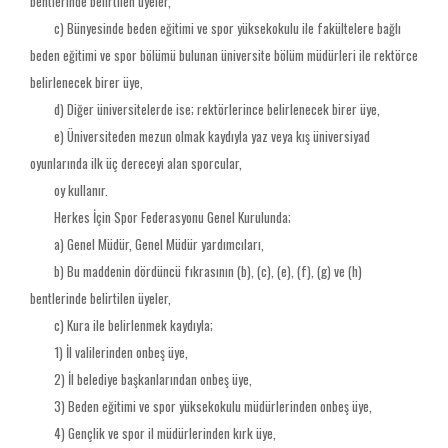
bentlerinde belirtilen üyeler,
c) Bünyesinde beden eğitimi ve spor yüksekokulu ile fakültelere bağlı
beden eğitimi ve spor bölümü bulunan üniversite bölüm müdürleri ile rektörce
belirlenecek birer üye,
d) Diğer üniversitelerde ise; rektörlerince belirlenecek birer üye,
e) Üniversiteden mezun olmak kaydıyla yaz veya kış üniversiyad
oyunlarında ilk üç dereceyi alan sporcular,
oy kullanır.
Herkes İçin Spor Federasyonu Genel Kurulunda;
a) Genel Müdür, Genel Müdür yardımcıları,
b) Bu maddenin dördüncü fıkrasının (b), (c), (e), (f), (g) ve (h)
bentlerinde belirtilen üyeler,
c) Kura ile belirlenmek kaydıyla;
1) İl valilerinden onbeş üye,
2) İl belediye başkanlarından onbeş üye,
3) Beden eğitimi ve spor yüksekokulu müdürlerinden onbeş üye,
4) Gençlik ve spor il müdürlerinden kırk üye,