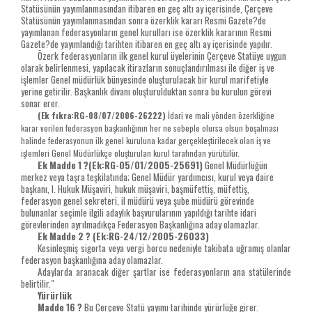
Statüsünün yayımlanmasından itibaren en geç altı ay içerisinde, Çerçeve
Statüsünün yayımlanmasından sonra özerklik kararı Resmi Gazete?de
yayımlanan federasyonların genel kurulları ise özerklik kararının Resmi
Gazete?de yayımlandığı tarihten itibaren en geç altı ay içerisinde yapılır.
Özerk federasyonların ilk genel kurul üyelerinin Çerçeve Statüye uygun
olarak belirlenmesi, yapılacak itirazların sonuçlandırılması ile diğer iş ve
işlemler Genel müdürlük bünyesinde oluşturulacak bir kurul marifetiyle
yerine getirilir. Başkanlık divanı oluşturulduktan sonra bu kurulun görevi
sonar erer.
(Ek fıkra:RG-08/07/2006-26222)
İdari ve mali yönden özerkliğine
karar verilen federasyon başkanlığının her ne sebeple olursa olsun boşalması
halinde federasyonun ilk genel kuruluna kadar gerçekleştirilecek olan iş ve
işlemleri Genel Müdürlükçe oluşturulan kurul tarafından yürütülür.
Ek Madde 1
?(Ek:RG-05/01/2005-25691)
Genel Müdürlüğün
merkez veya taşra teşkilatında; Genel Müdür yardımcısı, kurul veya daire
başkanı, I. Hukuk Müşaviri, hukuk müşaviri, başmüfettiş, müfettiş,
federasyon genel sekreteri, il müdürü veya şube müdürü görevinde
bulunanlar seçimle ilgili adaylık başvurularının yapıldığı tarihte idari
görevlerinden ayrılmadıkça Federasyon Başkanlığına aday olamazlar.
Ek Madde 2 ?
(Ek:RG-24/12/2005-26033)
Kesinleşmiş sigorta veya vergi borcu nedeniyle takibata uğramış olanlar
federasyon başkanlığına aday olamazlar.
Adaylarda aranacak diğer şartlar ise federasyonların ana statülerinde
belirtilir."
Yürürlük
Madde 16 ?
Bu Çerçeve Statü yayımı tarihinde yürürlüğe girer.