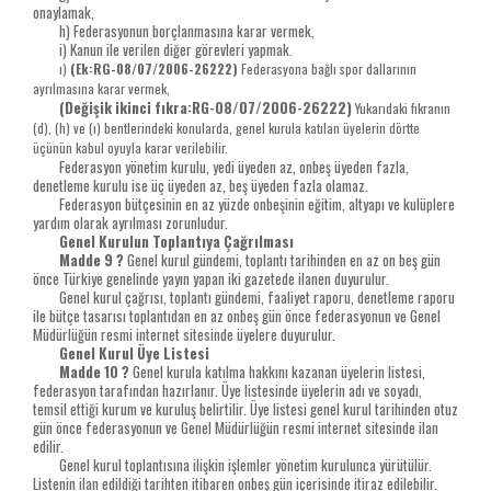
onaylamak,
h) Federasyonun borçlanmasına karar vermek,
i) Kanun ile verilen diğer görevleri yapmak.
ı)
(Ek:RG-08/07/2006-26222)
Federasyona bağlı spor dallarının
ayrılmasına karar vermek,
(Değişik ikinci fıkra:RG-08/07/2006-26222)
Yukarıdaki fıkranın
(d), (h) ve (ı) bentlerindeki konularda, genel kurula katılan üyelerin dörtte
üçünün kabul oyuyla karar verilebilir.
Federasyon yönetim kurulu, yedi üyeden az, onbeş üyeden fazla,
denetleme kurulu ise üç üyeden az, beş üyeden fazla olamaz.
Federasyon bütçesinin en az yüzde onbeşinin eğitim, altyapı ve kulüplere
yardım olarak ayrılması zorunludur.
Genel Kurulun Toplantıya Çağrılması
Madde 9 ?
Genel kurul gündemi, toplantı tarihinden en az on beş gün
önce Türkiye genelinde yayın yapan iki gazetede ilanen duyurulur.
Genel kurul çağrısı, toplantı gündemi, faaliyet raporu, denetleme raporu
ile bütçe tasarısı toplantıdan en az onbeş gün önce federasyonun ve Genel
Müdürlüğün resmi internet sitesinde üyelere duyurulur.
Genel Kurul Üye Listesi
Madde 10 ?
Genel kurula katılma hakkını kazanan üyelerin listesi,
federasyon tarafından hazırlanır. Üye listesinde üyelerin adı ve soyadı,
temsil ettiği kurum ve kuruluş belirtilir. Üye listesi genel kurul tarihinden otuz
gün önce federasyonun ve Genel Müdürlüğün resmi internet sitesinde ilan
edilir.
Genel kurul toplantısına ilişkin işlemler yönetim kurulunca yürütülür.
Listenin ilan edildiği tarihten itibaren onbeş gün içerisinde itiraz edilebilir.