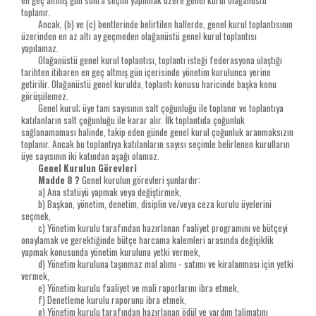
toplanır.
Ancak, (b) ve (c) bentlerinde belirtilen hallerde, genel kurul toplantısının
üzerinden en az altı ay geçmeden olağanüstü genel kurul toplantısı
yapılamaz.
Olağanüstü genel kurul toplantısı, toplantı isteği federasyona ulaştığı
tarihten itibaren en geç altmış gün içerisinde yönetim kurulunca yerine
getirilir. Olağanüstü genel kurulda, toplantı konusu haricinde başka konu
görüşülemez.
Genel kurul; üye tam sayısının salt çoğunluğu ile toplanır ve toplantıya
katılanların salt çoğunluğu ile karar alır. İlk toplantıda çoğunluk
sağlanamaması halinde, takip eden günde genel kurul çoğunluk aranmaksızın
toplanır. Ancak bu toplantıya katılanların sayısı seçimle belirlenen kurulların
üye sayısının iki katından aşağı olamaz.
Genel Kurulun Görevleri
Madde 8 ?
Genel kurulun görevleri şunlardır:
a) Ana statüyü yapmak veya değiştirmek,
b) Başkan, yönetim, denetim, disiplin ve/veya ceza kurulu üyelerini
seçmek,
c) Yönetim kurulu tarafından hazırlanan faaliyet programını ve bütçeyi
onaylamak ve gerektiğinde bütçe harcama kalemleri arasında değişiklik
yapmak konusunda yönetim kuruluna yetki vermek,
d) Yönetim kuruluna taşınmaz mal alımı - satımı ve kiralanması için yetki
vermek,
e) Yönetim kurulu faaliyet ve mali raporlarını ibra etmek,
f) Denetleme kurulu raporunu ibra etmek,
g) Yönetim kurulu tarafından hazırlanan ödül ve yardım talimatını