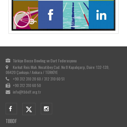
Türkiye Bocce Bowling ve Dart Federasyonu
Korkut Reis Mah. Necatibey Cad. No:8 Kapalıçarşı, Daire: 132-139,
06420 Çankaya / Ankara / TÜRKİYE
+90 312 310 20 60 / 312 310 60 51
+90 312 310 60 50
info@tbbdf.org.tr
TBBDF