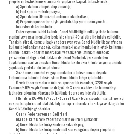
projelerin desteklenmesi amacıyla yapılacak kaynak tahsislerinde;
a) Spor dalının olimpik olup olmadığı,
b) Faal sporcu ve kulüp sayısı,
c) Spor dalının Ülkemizin tanıtımına olan katkısı,
d) Projenin sponsorlar eliyle yürütülebilip yürütülemeyeceği,
hususları değerlendirilir.
Federasyonun talebi halinde, Genel Müdürlüğün mülkiyetinde bulunan
menkul veya gayrimenkuller bedelsiz olarak 49 yıl süre ile tahsis edilebilir.
Tahsisin süresi, konusu, başka federasyon veya Genel Müdürlük tarafından
kullanılıp kullanılamayacağı, kullanımındaki gayrimenkullerin ortak kullanımı
halinde, bakım - onarım masrafları ve tesislerde istihdam edilecek
personelin niteliği, özlük hakları ile Genel Müdürlük personelinden
faydalanma usul ve esasları Genel Müdürlük ile özerk federasyon arasında
yapılacak protokol ile tespit olunur.
Söz konusu menkul ve gayrimenkullerin tahsis amacı dışında
kullanılması halinde, tahsis işlemi Genel Müdürlükçe iptal edilir.
Özerk federasyonların ödül ve sponsorluk işlemleri, 3289 sayılı
Kanunun 5105 sayılı Kanun ile değişik ek 3 üncü maddesi ile bu maddeye
istinaden çıkarılan Yönetmelik hükümleri çerçevesinde yürütülür.
(Ek fıkra:RG-08/07/2006-26222)
Özerk federasyonlar; lisanslı sporcu
ve spor kulüplerine ait istatistiki bilgileri içeren formları hazırlayarak iki ayda bir
Genel Müdürlüğe gönderirler.
Özerk Federasyonun Gelirleri
Madde 13 ?
Özerk federasyonların gelirleri şunlardır:
a) Genel Müdürlük bütçesinden ayrılacak pay,
b) Genel Müdürlük bütçesinden altyapı ve eğitime ilişkin projelerin