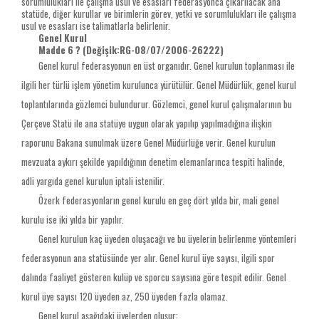
sorumlulukları ile çalışma usul ve esasları federasyonca çıkarılacak ana
statüde, diğer kurullar ve birimlerin görev, yetki ve sorumlulukları ile çalışma
usul ve esasları ise talimatlarla belirlenir.
Genel Kurul
Madde 6 ? (Değişik:RG-08/07/2006-26222)
Genel kurul federasyonun en üst organıdır. Genel kurulun toplanması ile
ilgili her türlü işlem yönetim kurulunca yürütülür. Genel Müdürlük, genel kurul
toplantılarında gözlemci bulundurur. Gözlemci, genel kurul çalışmalarının bu
Çerçeve Statü ile ana statüye uygun olarak yapılıp yapılmadığına ilişkin
raporunu Bakana sunulmak üzere Genel Müdürlüğe verir. Genel kurulun
mevzuata aykırı şekilde yapıldığının denetim elemanlarınca tespiti halinde,
adli yargıda genel kurulun iptali istenilir.
Özerk federasyonların genel kurulu en geç dört yılda bir, mali genel
kurulu ise iki yılda bir yapılır.
Genel kurulun kaç üyeden oluşacağı ve bu üyelerin belirlenme yöntemleri
federasyonun ana statüsünde yer alır. Genel kurul üye sayısı, ilgili spor
dalında faaliyet gösteren kulüp ve sporcu sayısına göre tespit edilir. Genel
kurul üye sayısı 120 üyeden az, 250 üyeden fazla olamaz.
Genel kurul aşağıdaki üyelerden oluşur: