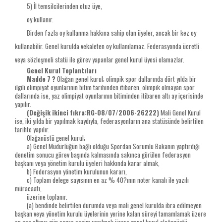
5) İl temsilcilerinden otuz üye,
oy kullanır.
Birden fazla oy kullanma hakkına sahip olan üyeler, ancak bir kez oy
kullanabilir. Genel kurulda vekaleten oy kullanılamaz. Federasyonda ücretli
veya sözleşmeli statü ile görev yapanlar genel kurul üyesi olamazlar.
Genel Kurul Toplantıları
Madde 7 ?
Olağan genel kurul; olimpik spor dallarında dört yılda bir
ilgili olimpiyat oyunlarının bitim tarihinden itibaren, olimpik olmayan spor
dallarında ise, yaz olimpiyat oyunlarının bitiminden itibaren altı ay içerisinde
yapılır.
(Değişik ikinci fıkra:RG-08/07/2006-26222)
Mali Genel Kurul
ise, iki yılda bir yapılmak kaydıyla, federasyonların ana statüsünde belirtilen
tarihte yapılır.
Olağanüstü genel kurul;
a) Genel Müdürlüğün bağlı olduğu Spordan Sorumlu Bakanın yaptırdığı
denetim sonucu görev başında kalmasında sakınca görülen federasyon
başkanı veya yönetim kurulu üyeleri hakkında karar almak,
b) Federasyon yönetim kurulunun kararı,
c) Toplam delege sayısının en az % 40?ının noter kanalı ile yazılı
müracaatı,
üzerine toplanır.
(a) bendinde belirtilen durumda veya mali genel kurulda ibra edilmeyen
başkan veya yönetim kurulu üyelerinin yerine kalan süreyi tamamlamak üzere
en geç altmış gün sonra seçim yapılmak üzere genel kurul olağanüstü