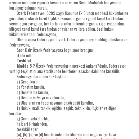
üzerine inceleme yaparak kesin karar veren Genel Müdürlük bünyesinde
kurulmuş bulunan Kurulu,
Özerk Federasyon: 3289 sayılı Kanunun Ek 9 uncu maddesi hükümlerine
göre oluşturularak tüzel kişilik kazanan, organları genel kurul tarafından
seçimle göreve gelen, her türlü kararlarını kendi organları içerisinde alan,
bütçesi genel kurul tarafından onaylanan ve ibra edilen, özel hukuk
hükümlerine tabi federasyonu,
Uluslararası Federasyon: Özerk federasyonun üyesi olduğu uluslararası
federasyonu,
Spor Dalı: Özerk federasyona bağlı spor branşını,
ifade eder.
Teşkilat
Madde 5 ?
Özerk federasyonların merkezi Ankara?dadır. Federasyon
yurt içi teşkilatını ana statüsünde belirlenen esaslar dahilinde kurabilir.
Federasyonların merkez teşkilatı,
a) Genel kurul,
b) Yönetim kurulu,
c) Denetleme kurulu,
d) Disiplin ve/veya ceza kurulu,
e) Uluslararası federasyonun öngördüğü kurullar,
f) Hukuk, mali, tahkik, eğitim, sağlık, teknik, dış ilişkiler ve diğer
kurullar,
g) Genel sekreterlik,
h) İdari birimlerden,
teşekkül eder.
(a), (b), (c) ve (d) bentlerinde belirtilen kurulların görev, yetki ve