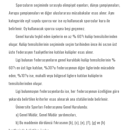
Sporcuların seçiminde sırasıyla olimpiyat oyunları, dünya şampiyonaları,
Avrupa şampiyonaları ve diğer uluslararası müsabakalar esas alınır. Aynı
kategoride eşit sayıda sporcu var ise oy kullanacak sporcular kura ile
belirlenir. Oy kullanacak sporcu sayısı beşi geçemez.
Genel kurulu teşkil eden üyelerin en az % 60?ı kulüp temsilcilerinden
oluşur. Kulüp temsilcilerinin seçiminde seçim tarihinden önce iki sezon üst
üste federasyon faaliyetlerine katılan kulüpler esas alınır.
Ligi bulunan federasyonların genel kuruldaki kulüp temsilcilerinin %
60?ı en üst lige katılan, %30?u federasyonun diğer liglerinde mücadele
eden, %10?u ise, mahalli veya bölgesel liglere katılan kulüplerin
temsilcilerinden oluşur.
Ligi bulunmayan federasyonlarda ise, her federasyonun özelliğine göre
yukarıda belirtilen kriterler esas alınarak ana statülerinde belirlenir.
Üniversite Sporları Federasyonu Genel Kurulunda;
a) Genel Müdür, Genel Müdür yardımcıları,
b) Bu maddenin dördüncü fıkrasının (b), (c), (e), (f), (g) ve (h)