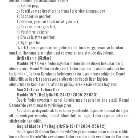
desteklenmesi için aktarılacak kaynak,
c) Katılım payı,
d) Tescil ve vize ücretleri ile transferlerden alınacak pay,
e) Sponsorluk gelirleri,
f) Reklam, yayın ve basılı evrak gelirleri,
g) Ceza ve itiraz gelirleri,
h) Yardım ve bağışlar,
i) Kira ve işletme gelirleri,
j) Diğer gelirler.
Özerk federasyonların tüm gelirleri her türlü vergi, resim ve harçtan
muaftır. Harcamalara ilişkin usul ve esaslar ana statüde düzenlenir.
İhtilafların Çözümü
Madde 14 ?
Özerk federasyonların denetimine ilişkin hususlar hariç
olmak üzere, Genel Müdürlük ile özerk federasyonlar arasında çıkacak her
türlü ihtilaf, Tahkim Kurulunca belirlenecek bir üyenin başkanlığında, Genel
Müdürlük ve özerk federasyonca görevlendirilecek üçer kişiden
oluşturulacak komisyon tarafından görüşülerek kesin karara bağlanır.
Ana Statü ve Talimatlar
Madde 15 ?
(Değişik:RG-24/12/2005-26033)
Özerk federasyonların genel kurullarınca hazırlanan ana statü, Resmî
Gazete?de yayımlanarak yürürlüğe girer.
Ana statüye dayanılarak hazırlanan yönetmelik dışındaki talimat ile diğer
alt düzenleyici işlemler, Genel Müdürlük ve ilgili federasyonun Internet
sitelerinde ilan edilir.
Geçici Madde 1 ? (Değişik:RG-13/11/2004-25642)
Bu Çerçeve Statünün Resmi Gazete?de yayımlanmasından önce özerklik
kararı Resmi Gazete?de yayımlanan federasyonların ilk genel kurulu Çerçeve