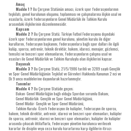
Amaç
Madde 1 ?
Bu Çerçeve Statünün amacı, özerk spor federasyonlarının
teşkilatı, genel kurulunun oluşumu, toplanması ve çalışmalarına ilişkin usul ve
esaslarla, özerk federasyonların Genel Müdürlük ile Tahkim Kurulu
arasındaki ilişkilerinin düzenlenmesidir.
Kapsam
Madde 2 ?
Bu Çerçeve Statü; Türkiye Futbol Federasyonu dışındaki
özerk spor federasyonlarının genel kurulunu, yönetim kurulu ile diğer
kurullarını, federasyon başkanını, federasyonlara bağlı spor dalları ile ilgili
kulüp, sporcu, antrenör, teknik direktör, hakem, idareci, menajer, gözlemci,
temsilci ve benzeri spor elemanlarını, federasyonların çalışma usul ve
esasları ile Genel Müdürlük ve Tahkim Kuruluyla olan ilişkilerini kapsar.
Dayanak
Madde 3 ?
Bu Çerçeve Statü, 21/5/1986 tarihli ve 3289 sayılı Gençlik
ve Spor Genel Müdürlüğünün Teşkilat ve Görevleri Hakkında Kanunun 2 nci ve
Ek 9 uncu maddelerine dayanılarak hazırlanmıştır.
Tanımlar
Madde 4 ?
Bu Çerçeve Statüde geçen;
Bakan: Genel Müdürlüğün bağlı olduğu Spordan sorumlu Bakanı,
Genel Müdürlük: Gençlik ve Spor Genel Müdürlüğünü,
Genel Müdür: Gençlik ve Spor Genel Müdürünü,
Tahkim Kurulu: Özerk federasyon ile kulüpler, federasyon ile sporcu,
hakem, teknik direktör, antrenör, idareci ve benzeri spor elemanları, kulüpler
ile sporcu, antrenör, idareci ve benzeri spor elemanları, kulüpler ile kulüpler
arasında çıkacak ihtilaflarla, federasyon yönetim kurulunca verilecek
kararlar ile disiplin veya ceza kurulu kararlarına karşı ilgililerin itirazı