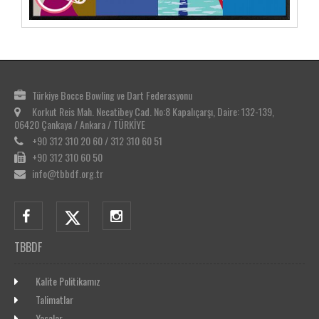
Türkiye Bocce Bowling ve Dart Federasyonu
Korkut Reis Mah. Necatibey Cad. No:8 Kapalıçarşı, Daire: 132-139,
06420 Çankaya / Ankara / TÜRKİYE
+90 312 310 20 60 / 312 310 60 51
+90 312 310 60 50
info@tbbdf.org.tr
TBBDF
Kalite Politikamız
Talimatlar
Yasalar