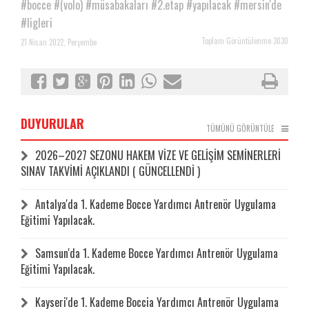
#bocce
#(volo)
#müsabakaları
#2.etap
#yapılacak
#mersin'de
#ligleri
Toplam Görüntülenme 3030
21 Nisan 2022, Perşembe
DUYURULAR
TÜMÜNÜ GÖRÜNTÜLE
2026–2027 SEZONU HAKEM VİZE VE GELİŞİM SEMİNERLERİ
SINAV TAKVİMİ AÇIKLANDI ( GÜNCELLENDİ )
Antalya'da 1. Kademe Bocce Yardımcı Antrenör Uygulama
Eğitimi Yapılacak.
Samsun'da 1. Kademe Bocce Yardımcı Antrenör Uygulama
Eğitimi Yapılacak.
Kayseri'de 1. Kademe Boccia Yardımcı Antrenör Uygulama