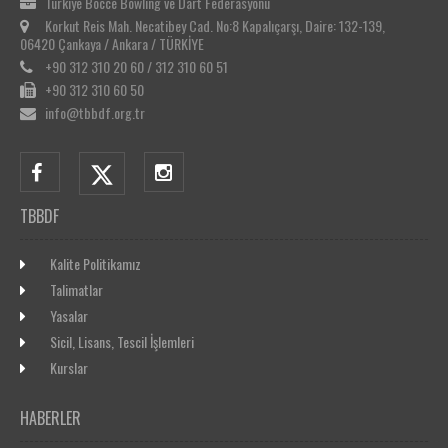
Türkiye Bocce Bowling ve Dart Federasyonu
Korkut Reis Mah. Necatibey Cad. No:8 Kapalıçarşı, Daire: 132-139,
06420 Çankaya / Ankara / TÜRKİYE
+90 312 310 20 60 / 312 310 60 51
+90 312 310 60 50
info@tbbdf.org.tr
TBBDF
Kalite Politikamız
Talimatlar
Yasalar
Sicil, Lisans, Tescil İşlemleri
Kurslar
HABERLER