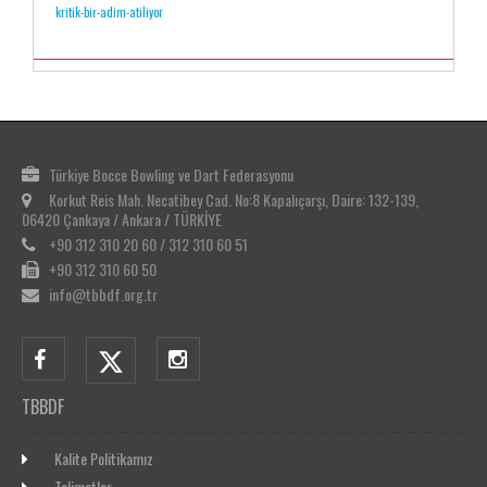
kritik-bir-adim-atiliyor
Türkiye Bocce Bowling ve Dart Federasyonu
Korkut Reis Mah. Necatibey Cad. No:8 Kapalıçarşı, Daire: 132-139,
06420 Çankaya / Ankara / TÜRKİYE
+90 312 310 20 60 / 312 310 60 51
+90 312 310 60 50
info@tbbdf.org.tr
TBBDF
Kalite Politikamız
Talimatlar