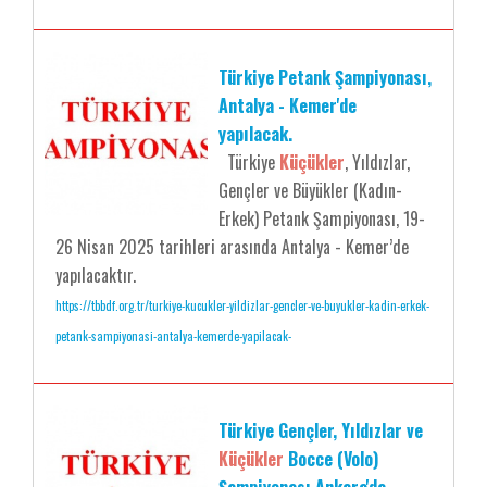
Türkiye Petank Şampiyonası,
Antalya - Kemer'de
yapılacak.
Türkiye
Küçükler
, Yıldızlar,
Gençler ve Büyükler (Kadın-
Erkek) Petank Şampiyonası, 19-
26 Nisan 2025 tarihleri arasında Antalya - Kemer’de
yapılacaktır.
https://tbbdf.org.tr/turkiye-kucukler-yildizlar-gencler-ve-buyukler-kadin-erkek-
petank-sampiyonasi-antalya-kemerde-yapilacak-
Türkiye Gençler, Yıldızlar ve
Küçükler
Bocce (Volo)