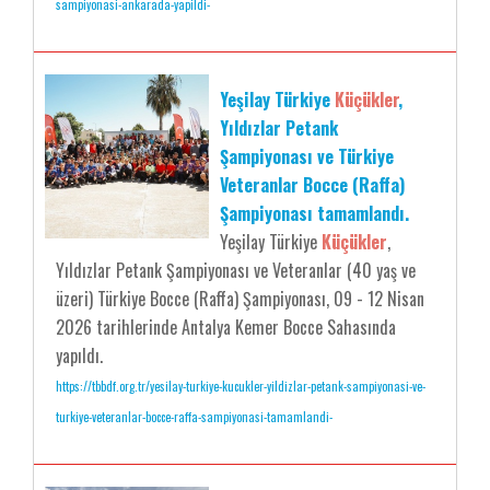
sampiyonasi-ankarada-yapildi-
Yeşilay Türkiye
Küçükler
,
Yıldızlar Petank
Şampiyonası ve Türkiye
Veteranlar Bocce (Raffa)
Şampiyonası tamamlandı.
Yeşilay Türkiye
Küçükler
,
Yıldızlar Petank Şampiyonası ve Veteranlar (40 yaş ve
üzeri) Türkiye Bocce (Raffa) Şampiyonası, 09 - 12 Nisan
2026 tarihlerinde Antalya Kemer Bocce Sahasında
yapıldı.
https://tbbdf.org.tr/yesilay-turkiye-kucukler-yildizlar-petank-sampiyonasi-ve-
turkiye-veteranlar-bocce-raffa-sampiyonasi-tamamlandi-