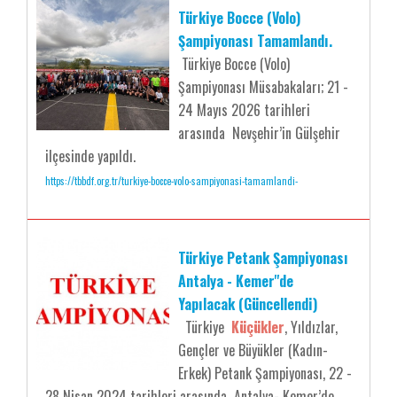
Türkiye Bocce (Volo)
Şampiyonası Tamamlandı.
Türkiye Bocce (Volo)
Şampiyonası Müsabakaları; 21 -
24 Mayıs 2026 tarihleri
arasında Nevşehir’in Gülşehir
ilçesinde yapıldı.
https://tbbdf.org.tr/turkiye-bocce-volo-sampiyonasi-tamamlandi-
Türkiye Petank Şampiyonası
Antalya - Kemer''de
Yapılacak (Güncellendi)
Türkiye
Küçükler
, Yıldızlar,
Gençler ve Büyükler (Kadın-
Erkek) Petank Şampiyonası, 22 -
28 Nisan 2024 tarihleri arasında Antalya- Kemer’de