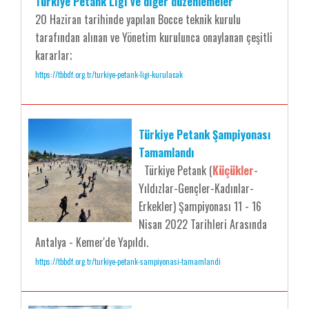
Türkiye Petank Ligi ve diğer düzenlemeler
20 Haziran tarihinde yapılan Bocce teknik kurulu
tarafından alınan ve Yönetim kurulunca onaylanan çeşitli
kararlar;
https://tbbdf.org.tr/turkiye-petank-ligi-kurulacak
Türkiye Petank Şampiyonası
Tamamlandı
Türkiye Petank (
Küçükler
-
Yıldızlar-Gençler-Kadınlar-
Erkekler) Şampiyonası 11 - 16
Nisan 2022 Tarihleri Arasında
Antalya - Kemer'de Yapıldı.
https://tbbdf.org.tr/turkiye-petank-sampiyonasi-tamamlandi