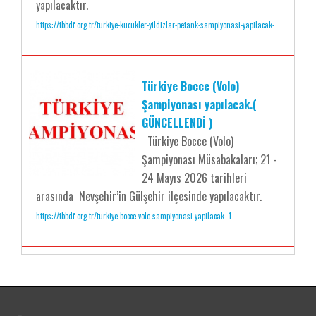
yapılacaktır.
https://tbbdf.org.tr/turkiye-kucukler-yildizlar-petank-sampiyonasi-yapilacak-
Türkiye Bocce (Volo)
Şampiyonası yapılacak.(
GÜNCELLENDİ )
Türkiye Bocce (Volo)
Şampiyonası Müsabakaları; 21 -
24 Mayıs 2026 tarihleri
arasında Nevşehir’in Gülşehir ilçesinde yapılacaktır.
https://tbbdf.org.tr/turkiye-bocce-volo-sampiyonasi-yapilacak--1