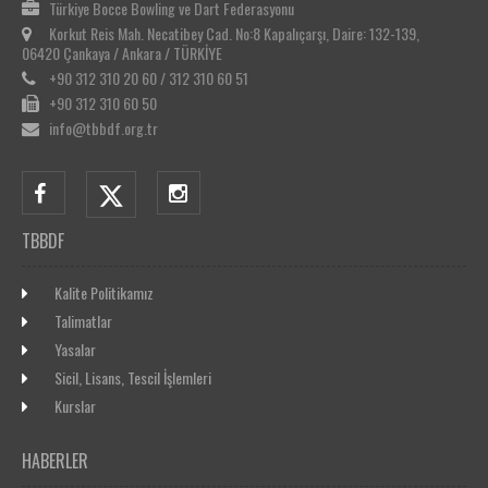
Türkiye Bocce Bowling ve Dart Federasyonu
Korkut Reis Mah. Necatibey Cad. No:8 Kapalıçarşı, Daire: 132-139,
06420 Çankaya / Ankara / TÜRKİYE
+90 312 310 20 60 / 312 310 60 51
+90 312 310 60 50
info@tbbdf.org.tr
TBBDF
Kalite Politikamız
Talimatlar
Yasalar
Sicil, Lisans, Tescil İşlemleri
Kurslar
HABERLER