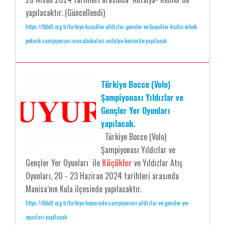
yapılacaktır. (Güncellendi)
https://tbbdf.org.tr/turkiye-kucukler-yildizlar-gencler-ve-buyukler-kadin-erkek-
petank-sampiyonasi-musabakalari-antalya-kemerde-yapilacak
Türkiye Bocce (Volo)
Şampiyonası Yıldızlar ve
Gençler Yer Oyunları
yapılacak.
Türkiye Bocce (Volo)
Şampiyonası Yıldızlar ve
Gençler Yer Oyunları ile
Küçükler
ve Yıldızlar Atış
Oyunları, 20 - 23 Haziran 2024 tarihleri arasında
Manisa’nın Kula ilçesinde yapılacaktır.
https://tbbdf.org.tr/turkiye-bocce-volo-sampiyonasi-yildizlar-ve-gencler-yer-
oyunlari-yapilacak-