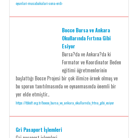
oyunlari-musabakalari-sona-erdi-
Bocce Bursa ve Ankara
Okullarında Fırtına Gibi
Esiyor
Bursa?da ve Ankara?da ki
Formator ve Koordinator Beden
eğitimi öğretmenlerinin
başlattığı Bocce Projesi bir çok ilimize örnek olmuş ve
bu sporun tanıtılmasında ve oynanmasında önemli bir
yer elde etmiştir..
https://tbbdf.org.tr/bocce_bursa_ve_ankara_okullarnda_frtna_gibi_esiyor
Gri Pasaport İşlemleri
Gri pasaport işlemleri