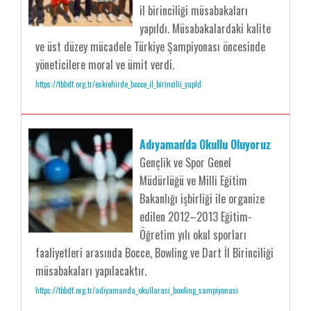
il birinciliği müsabakaları
yapıldı. Müsabakalardaki kalite
ve üst düzey mücadele Türkiye Şampiyonası öncesinde
yöneticilere moral ve ümit verdi.
https://tbbdf.org.tr/eskiehirde_bocce_il_birincilii_yapld
Adıyaman'da Okullu Oluyoruz
Gençlik ve Spor Genel
Müdürlüğü ve Milli Eğitim
Bakanlığı işbirliği ile organize
edilen 2012–2013 Eğitim-
Öğretim yılı okul sporları
faaliyetleri arasında Bocce, Bowling ve Dart İl Birinciliği
müsabakaları yapılacaktır.
https://tbbdf.org.tr/adiyamanda_okullarasi_bowling_sampiyonasi