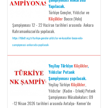
Şampiyonası Ankara'da
Yapılacak.
Türkiye Gençler, Yıldızlar ve
Küçükler
Bocce (Volo)
Şampiyonası 12 - 22 Haziran tarihleri arasında Ankara
Kahramankazan'da yapılacak.
https://tbbdf.org.tr/turkiye-gencler-yildizlar-ve-kucukler-bocce-volo-
sampiyonasi-ankarada-yapilacak-
Yeşilay Türkiye
Küçükler
,
Yıldızlar Petank
Şampiyonası yapılacak.
Yeşilay Türkiye
Küçükler
,
Yıldızlar (Kadın - Erkek) Petank
Şampiyonası Müsabakaları; 09
-12 Nisan 2026 tarihleri arasında Antalya- Kemer’de